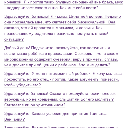
ночевкой. Я - против таких блудных отношений вне брака, муж
- поддерживает своего сына. Как мне себя вести?
Здравствуйте, батюшка! Я - мама 15-летней дочери. Недавно
она призналась мне, что считает себя бисексуальной. Она
сказала, что ей нравятся и мальчики, и девочки. Как
православному родителю правильно поступать в такой
ситуации?
Добрый день! Подскажите, пожалуйста, как поступить: я
воспитываю ребёнка в православии. Свекровь – же, в своем
мировоззрении содержит суеверия: веру в приметы, сглазы,
чем делится при общении с ребенком. Что мне делать?
Здравствуйте! У меня пятимесячный ребенок. Я хочу малыша
покрестить, но его отец - против. Какие аргументы привести,
чтобы убедить его?
Здравствуйте батюшка! Скажите пожалуйста: если человек
верующий, но не крещёный, слышит ли Бог его молитвы?
Считается ли он христианином?
Здравствуйте. Каковы условия для принятия Таинства
Венчания?
Здравствуйте. Вот такой вопрос: динозавры существовали и