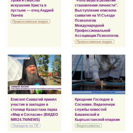
Уроки и смыслы
"Роль веры в развитии
искушения Христа в
становления личности".
пустыне — отец Андрей
Выступление епископа
Ткачёв
савватия на VI Съезде
Психологов
Православные видео
Международной
Профессиональной
Ассоциации Психологов.
Православные видео
Епископ Савватий принял
Крещение Господне в
участие в закладке в
Сосновке. Видеоочерк
столице Казахстана парка
службы новостей
«Мир и Согласие» (ВИДЕО
Бишкекской и
MIR24.TN/NEWS)
Кыргызстанской епархии
Передачи на ТВ
Видеосюжеты