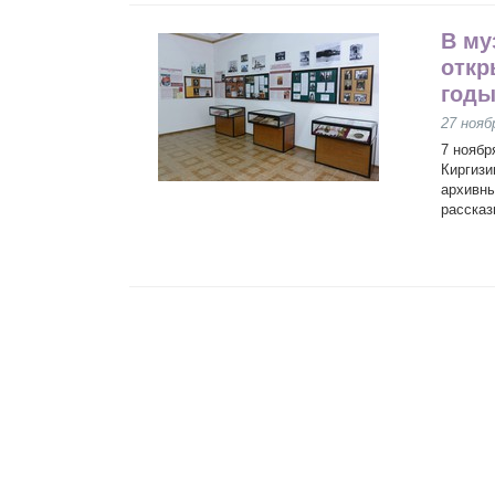
В му
откр
годы
27 нояб
7 ноябр
Киргизи
архивны
рассказ