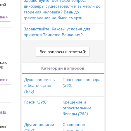
Здравствуйте. Вот такой вопрос:
ской
динозавры существовали и вымерли до
творения человека? Ведь до
нее >
грехопадения не было смерти.
Здравствуйте. Каковы условия для
принятия Таинства Венчания?
Все вопросы и ответы
кого
29
Категории вопросов
Духовная жизнь
Православная вера
нее >
и благочестие
(360)
(576)
Грехи
(298)
Крещение и
огласительные
ва
беседы
(262)
Другие религии
Священное
узею
(197)
Писание и