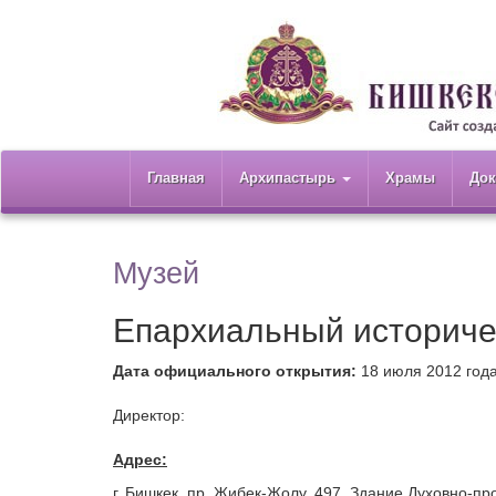
Главная
Архипастырь
Храмы
До
Музей
Епархиальный историче
Дата официального открытия:
18 июля 2012 год
Директор:
Адрес:
г. Бишкек, пр. Жибек-Жолу, 497. Здание Духовно-пр