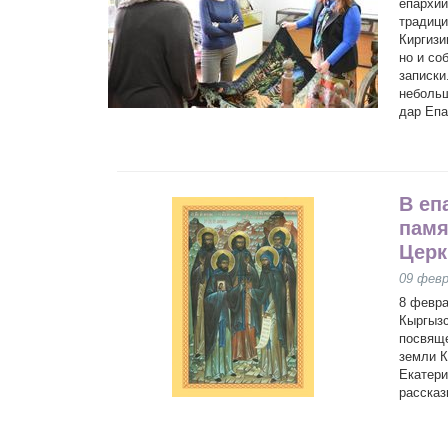
епархии
традици
Киргизи
но и со
записки
небольш
дар Еп
В еп
памя
Церк
09 февр
8 февра
Кыргызс
посвяще
земли К
Екатери
рассказ