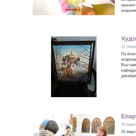
просвет
епархии
Худо
21 дека
По благ
епархиа
Выставк
кафедра
декабря
Епар
30 мар
25 март