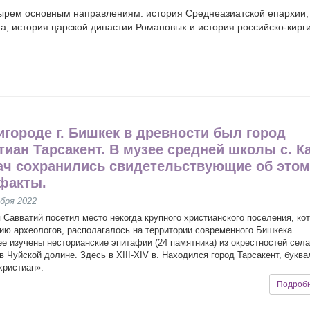
тырем основным направлениям: история Среднеазиатской епархии,
а, история царской династии Романовых и история российско-кирг
игороде г. Бишкек в древности был город
тиан Тарсакент. В музее средней школы с. К
ч сохранились свидетельствующие об это
факты.
бря 2022
 Савватий посетил место некогда крупного христианского поселения, кот
ию археологов, располагалось на территории современного Бишкека.
е изучены несторианские эпитафии (24 памятника) из окрестностей сел
в Чуйской долине. Здесь в XIII-XIV в. Находился город Тарсакент, букв
христиан».
Подроб