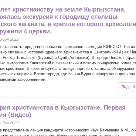
 лет христианству на земле Кыргызстана.
оялась экскурсия к городищу столицы
ского каганата, в кремле которого археолог
ружили 4 церкви.
ября 2022
зстане есть города внесённые во всемирное наследие ЮНЕСКО. Три из
вно связаны с историей древнего Христианства в Центральной Азии: Не
я Речка), Баласагун (Бурана) и Суяб (Ак Бешим). В городе Невакет (Кра
был митрополит Кашгарский и Невакетский и потому обнаружено более с
ых крестиков. В кремле Суяба, столице тюргского каганата обнаружены
 четырех церквей. Возле города, где башня Бурана обнаружено два кла
ианскими захоронениями.
Подроб
рия христианства в Кыргызстане. Первая
ия (Видео)
ября 2022
е представлена лекция кандидата исторических наук Камышева А.М., об
 христианства в Кыргызстане. Мероприятие проходит в духовно-