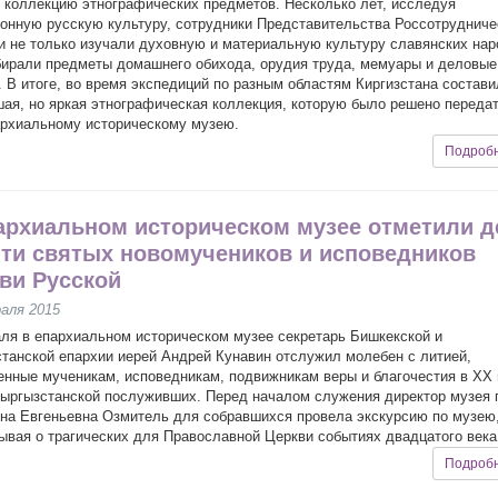
 коллекцию этнографических предметов. Несколько лет, исследуя
онную русскую культуру, сотрудники Представительства Россотрудниче
и не только изучали духовную и материальную культуру славянских нар
бирали предметы домашнего обихода, орудия труда, мемуары и деловые
. В итоге, во время экспедиций по разным областям Киргизстана состав
ая, но яркая этнографическая коллекция, которую было решено передат
архиальному историческому музею.
Подроб
архиальном историческом музее отметили д
ти святых новомучеников и исповедников
ви Русской
аля 2015
ля в епархиальном историческом музее секретарь Бишкекской и
танской епархии иерей Андрей Кунавин отслужил молебен с литией,
нные мученикам, исповедникам, подвижникам веры и благочестия в XX 
ыргызстанской послуживших. Перед началом служения директор музея 
на Евгеньевна Озмитель для собравшихся провела экскурсию по музею
ывая о трагических для Православной Церкви событиях двадцатого века
Подроб