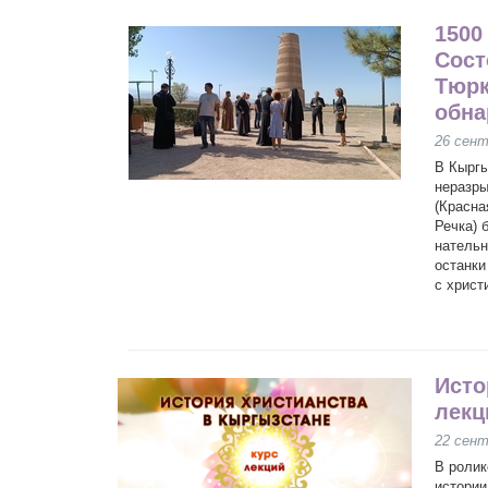
1500
Сост
Тюрк
обна
26 сент
В Кыргы
неразры
(Красна
Речка) 
нательн
останки
с христ
Исто
лекц
22 сент
В ролик
истории