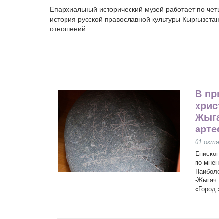
Епархиальный исторический музей работает по че
история русской православной культуры Кыргызстан
отношений.
В пр
хрис
Жыга
арте
01 октя
Епископ
по мнен
Наиболе
-Жыгач 
«Город 