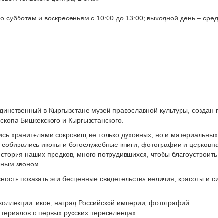
о субботам и воскресеньям с 10:00 до 13:00; выходной день – сред
динственный в Кыргызстане музей православной культуры, создан 
копа Бишкекского и Кыргызстанского.
сь хранителями сокровищ не только духовных, но и материальны
и собирались иконы и богослужебные книги, фотографии и церковн
история наших предков, много потрудившихся, чтобы благоустроить
ьным звоном.
ость показать эти бесценные свидетельства величия, красоты и с
коллекции: икон, наград Российской империи, фотографий
териалов о первых русских переселенцах.