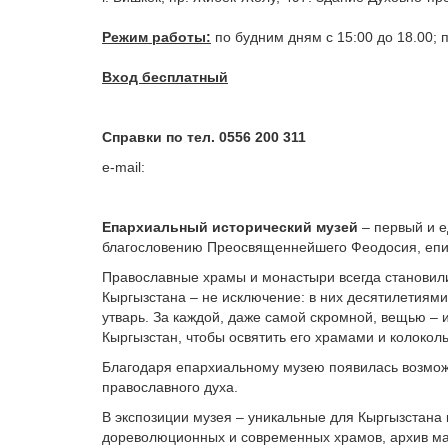
Режим работы:
по будним дням с 15:00 до 18.00; п
Вход бесплатный
Справки по тел. 0556 200 311
e
-
mail
:
Епархиальный исторический музей
– первый и е
благословению Преосвященнейшего Феодосия, епис
Православные храмы и монастыри всегда становили
Кыргызстана – не исключение: в них десятилетиям
утварь. За каждой, даже самой скромной, вещью – 
Кыргызстан, чтобы освятить его храмами и колокол
Благодаря епархиальному музею появилась возможн
православного духа.
В экспозиции музея – уникальные для Кыргызстана 
дореволюционных и современных храмов, архив ма