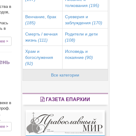
толкования
(195)
ства в
одов,
Венчание, брак
Суеверия и
(185)
заблуждения
(170)
илась
ь в
Смерть / вечная
Родители и дети
жизнь
(111)
(108)
нее >
Храм и
Исповедь и
богослужения
покаяние
(90)
ень
(92)
Все категории
ГАЗЕТА ЕПАРХИИ
веке в
проф.
,
.
нее >