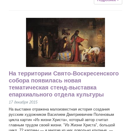
Подробнее >
На территории Свято-Воскресенского
собора появилась новая
тематическая стенд-выставка
епархиального отдела культуры
17 декабря 2015
На выставке отражена малоизвестная история создания
русским художником Василием Дмитриевичем Поленовым
цикла картин «Из жизни Христа», который автор считал
главным трудом своей жизни. "Из Жизни Христа", большой
цикл, 72 картины — и многие из них довольно крупные, —