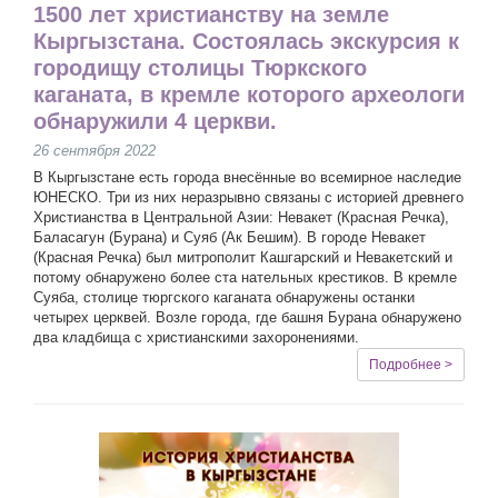
1500 лет христианству на земле
Кыргызстана. Состоялась экскурсия к
городищу столицы Тюркского
каганата, в кремле которого археологи
обнаружили 4 церкви.
26 сентября 2022
В Кыргызстане есть города внесённые во всемирное наследие
ЮНЕСКО. Три из них неразрывно связаны с историей древнего
Христианства в Центральной Азии: Невакет (Красная Речка),
Баласагун (Бурана) и Суяб (Ак Бешим). В городе Невакет
(Красная Речка) был митрополит Кашгарский и Невакетский и
потому обнаружено более ста нательных крестиков. В кремле
Суяба, столице тюргского каганата обнаружены останки
четырех церквей. Возле города, где башня Бурана обнаружено
два кладбища с христианскими захоронениями.
Подробнее >