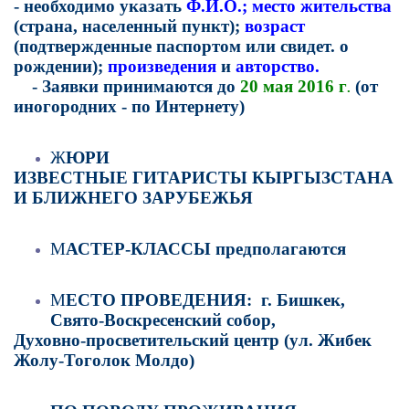
- необходимо указать 
Ф.И.О.; место жительства
(страна, населенный пункт); 
возраст 
(подтвержденные паспортом или свидет. о 
рождении); 
произведения
 и 
авторство.
- Заявки принимаются до 
20 мая 2016 г
(от 
.
иногородних - по Интернету)
Ж
ЮРИ
ИЗВЕСТНЫЕ ГИТАРИСТЫ КЫРГЫЗСТАНА 
И БЛИЖНЕГО ЗАРУБЕЖЬЯ
М
АСТЕР
-
КЛАССЫ 
предполагаются
М
ЕСТО ПРОВЕДЕНИЯ: 
г. Бишкек, 
Свято-Воскресенский собор, 
Духовно-просветительский центр (ул. Жибек 
Жолу-Тоголок Молдо)