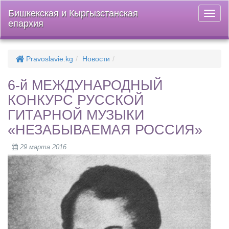
Бишкекская и Кыргызстанская
Откры
епархия
меню
Pravoslavie.kg
Новости
6-й МЕЖДУНАРОДНЫЙ
КОНКУРС РУССКОЙ
ГИТАРНОЙ МУЗЫКИ
«НЕЗАБЫВАЕМАЯ РОССИЯ»
29 марта 2016