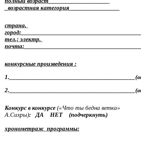
полный возраст___________________ 
_возрастная категория________________
страна, 
город:_____________________________________
тел.; электр. 
почта:_____________________________________
конкурсные произведения :
1.________________________________________(
а
2.________________________________________(
а
Конкурс в конкурсе 
(«Что ты бедна ветка» 
А.Сихры)
:   ДА    НЕТ    (подчеркнуть)
хронометраж  программы: