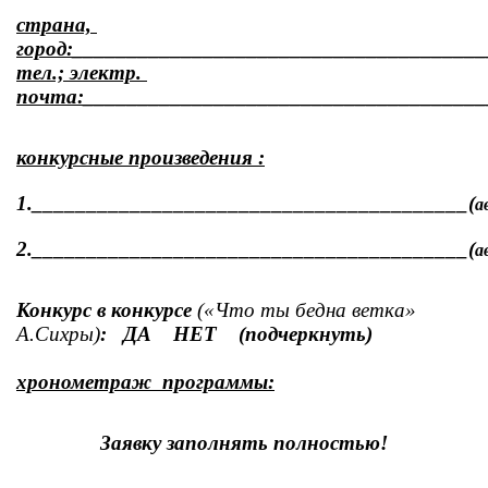
страна, 
город:_____________________________________
тел.; электр. 
почта:_____________________________________
конкурсные произведения :
1.________________________________________(
а
2.________________________________________(
а
Конкурс в конкурсе 
(«Что ты бедна ветка» 
А.Сихры)
:   ДА    НЕТ    (подчеркнуть)
хронометраж  программы:
Заявку заполнять полностью!