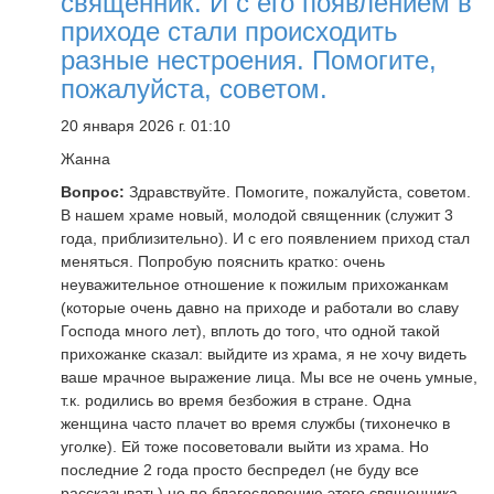
священник. И с его появлением в
приходе стали происходить
разные нестроения. Помогите,
пожалуйста, советом.
20 января 2026 г. 01:10
Жанна
Вопрос:
Здравствуйте. Помогите, пожалуйста, советом.
В нашем храме новый, молодой священник (служит 3
года, приблизительно). И с его появлением приход стал
меняться. Попробую пояснить кратко: очень
неуважительное отношение к пожилым прихожанкам
(которые очень давно на приходе и работали во славу
Господа много лет), вплоть до того, что одной такой
прихожанке сказал: выйдите из храма, я не хочу видеть
ваше мрачное выражение лица. Мы все не очень умные,
т.к. родились во время безбожия в стране. Одна
женщина часто плачет во время службы (тихонечко в
уголке). Ей тоже посоветовали выйти из храма. Но
последние 2 года просто беспредел (не буду все
рассказывать) но по благословению этого священника