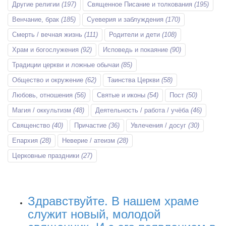
Другие религии
(197)
Священное Писание и толкования
(195)
Венчание, брак
(185)
Суеверия и заблуждения
(170)
Смерть / вечная жизнь
(111)
Родители и дети
(108)
Храм и богослужения
(92)
Исповедь и покаяние
(90)
Традиции церкви и ложные обычаи
(85)
Общество и окружение
(62)
Таинства Церкви
(58)
Любовь, отношения
(56)
Святые и иконы
(54)
Пост
(50)
Магия / оккультизм
(48)
Деятельность / работа / учёба
(46)
Священство
(40)
Причастие
(36)
Увлечения / досуг
(30)
Епархия
(28)
Неверие / атеизм
(28)
Церковные праздники
(27)
Здравствуйте. В нашем храме
служит новый, молодой