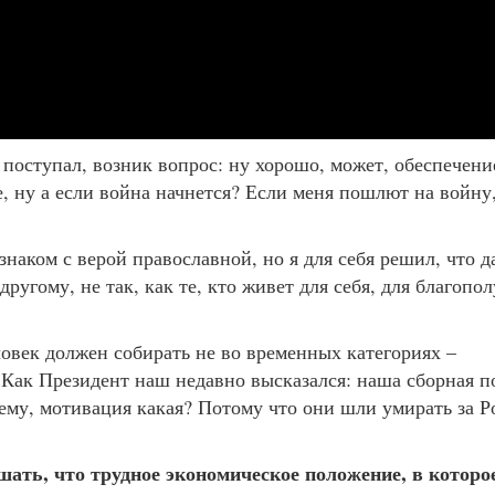
 поступал, возник вопрос: ну хорошо, может, обеспечени
ее, ну а если война начнется? Если меня пошлют на войну
знаком с верой православной, но я для себя решил, что да
угому, не так, как те, кто живет для себя, для благопо
ловек должен собирать не во временных категориях –
. Как Президент наш недавно высказался: наша сборная п
чему, мотивация какая? Потому что они шли умирать за Р
шать, что трудное экономическое положение, в которо