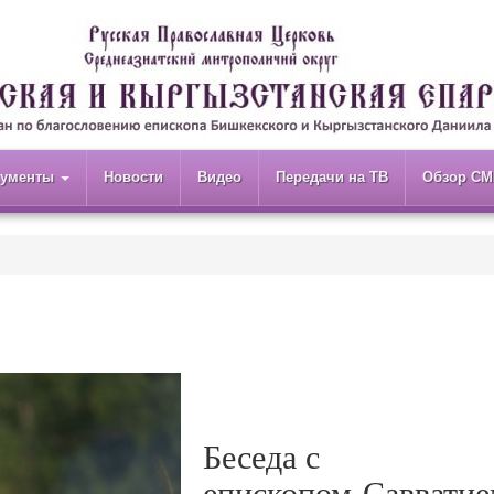
кументы
Новости
Видео
Передачи на ТВ
Обзор СМ
Беседа с
епископом Саввати