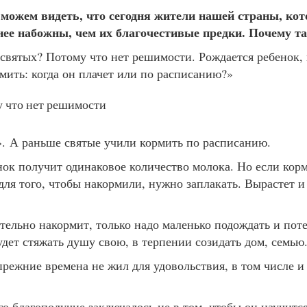
 можем видеть, что сегодня жители нашей страны, ко
нее набожны, чем их благочестивые предки. Почему т
святых? Потому что нет решимости. Рождается ребенок,
мить: когда он плачет или по расписанию?»
 что нет решимости
т». А раньше святые учили кормить по расписанию.
енок получит одинаковое количество молока. Но если кор
 для того, чтобы накормили, нужно заплакать. Вырастет и
ательно накормит, только надо маленько подождать и поте
удет стяжать душу свою, в терпении созидать дом, семью
прежние времена не жил для удовольствия, в том числе и
го благополучие заключалось не в том, чтобы он научитс