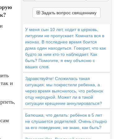
торую
Задать вопрос священнику
ак?
 и
У меня сын 10 лет, ходит в церковь,
литургии не пропускает. Комната вся в
иконах. В последнее время боится
дома один находиться. Говорит, что как
будто за ним кто-то наблюдает. Как
быть? Помогите, я ему объясню с
ваших слов.
мить
Здравствуйте! Сложилась такая
 так и
ситуация: мы покрестили ребенка, а
через время выяснилось, что ребенок
отцу неродной. Может ли в такой
рпеть,
ситуации крещение аннулироваться?
.
Батюшка, что делать: ребёнок в 5 лет
 сам
не слушается родителей. Очень стыдно
за его поведение, не знаю, как быть?
я