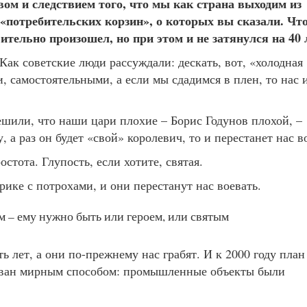
вом и следствием того, что мы как страна выходим из
 «потребительских корзин», о которых вы сказали. Чт
ительно произошел, но при этом и не затянулся на 40 
Как советские люди рассуждали: дескать, вот, «холодная
 самостоятельными, а если мы сдадимся в плен, то нас 
решили, что наши цари плохие – Борис Годунов плохой, –
 а раз он будет «свой» королевич, то и перестанет нас в
стота. Глупость, если хотите, святая.
рике с потрохами, и они перестанут нас воевать.
м – ему нужно быть или героем, или святым
ть лет, а они по-прежнему нас грабят. И к 2000 году план
зован мирным способом: промышленные объекты были