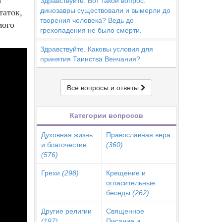
Здравствуйте. Вот такой вопрос:
таток,
динозавры существовали и вымерли до
творения человека? Ведь до
мого
грехопадения не было смерти.
Здравствуйте. Каковы условия для
принятия Таинства Венчания?
Все вопросы и ответы
Категории вопросов
Духовная жизнь
Православная вера
и благочестие
(360)
(576)
Грехи
(298)
Крещение и
огласительные
беседы
(262)
Другие религии
Священное
(197)
Писание и