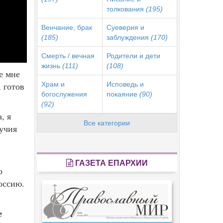
толкования
(195)
Венчание, брак
Суеверия и
(185)
заблуждения
(170)
Смерть / вечная
Родители и дети
жизнь
(111)
(108)
е мне
Храм и
Исповедь и
, готов
богослужения
покаяние
(90)
(92)
, я
Все категории
лучия
ГАЗЕТА ЕПАРХИИ
о
оссию.
е