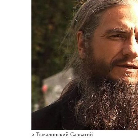
и Тюкалинский Савватий