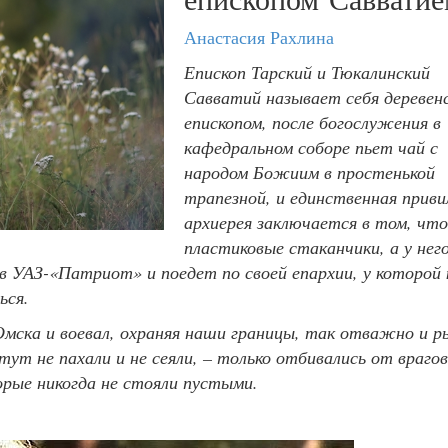
Анастасия Рахлина
Епископ Тарский и Тюкалинский
Савватий называет себя деревен
епископом, после богослужения в
кафедральном соборе пьет чай с
народом Божиим в простенькой
трапезной, и единственная приви
архиерея заключается в том, что
пластиковые стаканчики, а у него
в УАЗ-«Патриот» и поедет по своей епархии, у которой 
ься.
мска и воевал, охраняя наши границы, так отважно и рь
тут не пахали и не сеяли, – только отбивались от врагов
орые никогда не стояли пустыми.