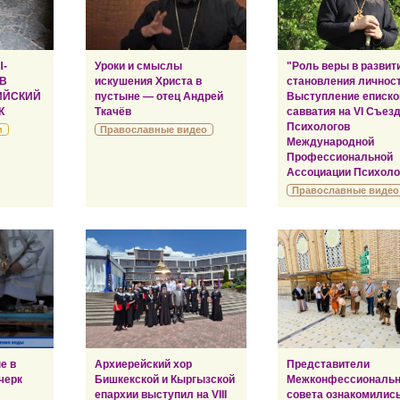
Ы-
Уроки и смыслы
"Роль веры в развит
 В
искушения Христа в
становления личност
ИЙСКИЙ
пустыне — отец Андрей
Выступление еписко
К
Ткачёв
савватия на VI Съез
Психологов
и
Православные видео
Международной
Профессиональной
Ассоциации Психоло
Православные видео
е в
Архиерейский хор
Представители
черк
Бишкекской и Кыргызской
Межконфессиональн
епархии выступил на VIII
совета ознакомились