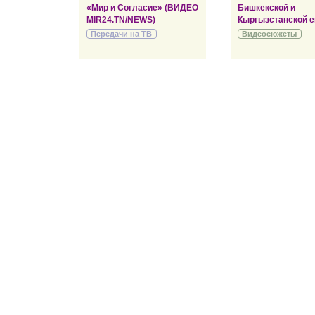
«Мир и Согласие» (ВИДЕО
Бишкекской и
MIR24.TN/NEWS)
Кыргызстанской е
Передачи на ТВ
Видеосюжеты