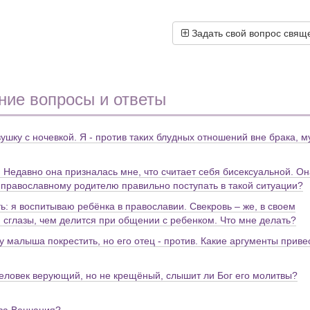
Задать свой вопрос свящ
ние вопросы и ответы
ушку с ночевкой. Я - против таких блудных отношений вне брака, м
. Недавно она призналась мне, что считает себя бисексуальной. Он
ак православному родителю правильно поступать в такой ситуации?
ь: я воспитываю ребёнка в православии. Свекровь – же, в своем
 сглазы, чем делится при общении с ребенком. Что мне делать?
 малыша покрестить, но его отец - против. Какие аргументы приве
человек верующий, но не крещёный, слышит ли Бог его молитвы?