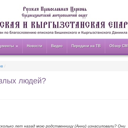
кументы
Новости
Видео
Передачи на ТВ
Обзор СМ
ов
 злых людей?
сколько лет назад мою родственницу (Анну) изнасиловали? Они