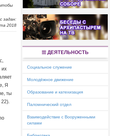
 чтобы
с задан:
та 2018
ДЕЯТЕЛЬНОСТЬ
с,
Социальное служение
 их
вляет
Молодёжное движение
е, Я
Образование и катехизация
ие, ты
22).
Паломнический отдел
Взаимодействие с Вооруженными
по
силами
Библиотека