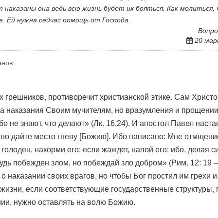
т наказаны она ведь всю жизнь будет их бояться. Как молиться,
е. Ей нужна сейчас помощь от Господа.
Вопро
20 мар
анов
х грешников, противоречит христианской этике. Сам Христо
тца наказания Своим мучителям, но вразумления и прощении
бо не знают, что делают» (Лк. 16,24). И апостол Павел наста
 но дайте место гневу [Божию]. Ибо написано: Мне отмщени
 голоден, накорми его; если жаждет, напой его: ибо, делая с
дь побежден злом, но побеждай зло добром» (Рим. 12: 19 – 
о наказании своих врагов, но чтобы Бог простил им грехи и
 жизни, если соответствующие государственные структуры, 
янии, нужно оставлять на волю Божию.