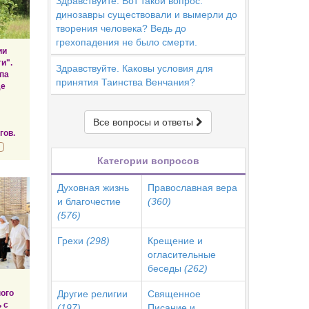
Здравствуйте. Вот такой вопрос:
динозавры существовали и вымерли до
творения человека? Ведь до
грехопадения не было смерти.
ии
и".
Здравствуйте. Каковы условия для
па
принятия Таинства Венчания?
де
Все вопросы и ответы
гов.
Категории вопросов
Духовная жизнь
Православная вера
и благочестие
(360)
(576)
Грехи
(298)
Крещение и
огласительные
беседы
(262)
ого
Другие религии
Священное
 с
(197)
Писание и