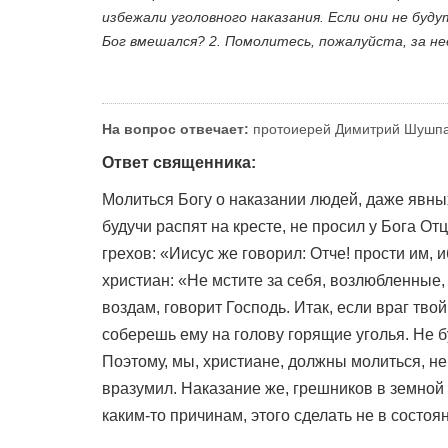
избежали уголовного наказания. Если они не буду
Бог вмешался? 2. Помолитесь, пожалуйста, за не
На вопрос отвечает:
протоиерей Димитрий Шушп
Ответ священника:
Молиться Богу о наказании людей, даже явны
будучи распят на кресте, не просил у Бога О
грехов: «Иисус же говорил: Отче! прости им, и
христиан: «Не мстите за себя, возлюбленные,
воздам, говорит Господь. Итак, если враг твой
соберешь ему на голову горящие уголья. Не бу
Поэтому, мы, христиане, должны молиться, не 
вразумил. Наказание же, грешников в земной
каким-то причинам, этого сделать не в состо