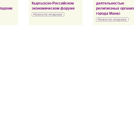
Кыргызско-Российском
деятельностью
пархии
экономическом форуме
религиозных органи
города Манас
Новости епархии
Новости епархии