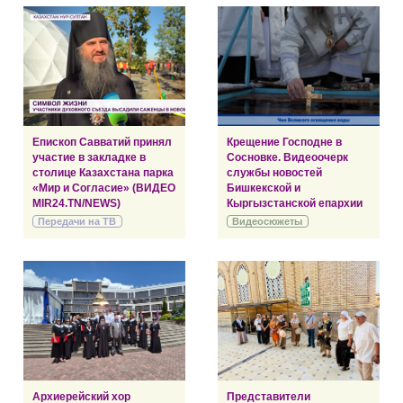
Епископ Савватий принял
Крещение Господне в
участие в закладке в
Сосновке. Видеоочерк
столице Казахстана парка
службы новостей
«Мир и Согласие» (ВИДЕО
Бишкекской и
MIR24.TN/NEWS)
Кыргызстанской епархии
Передачи на ТВ
Видеосюжеты
Архиерейский хор
Представители