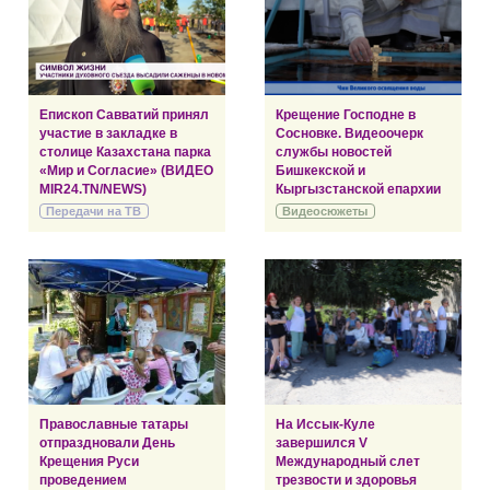
Епископ Савватий принял
Крещение Господне в
участие в закладке в
Сосновке. Видеоочерк
столице Казахстана парка
службы новостей
«Мир и Согласие» (ВИДЕО
Бишкекской и
MIR24.TN/NEWS)
Кыргызстанской епархии
Передачи на ТВ
Видеосюжеты
Православные татары
На Иссык-Куле
отпраздновали День
завершился V
Крещения Руси
Международный слет
проведением
трезвости и здоровья