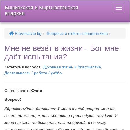
Бишкекская и Кыргызстанская
Откры
епархия
меню
Pravoslavie.kg
Вопросы и ответы священников
Мне не везёт в жизни - Бог мне
даёт испытания?
Категория вопроса:
Духовная жизнь и благочестие
,
Деятельность / работа / учёба
Спрашивает:
Юлия
Вопрос:
Здравствуйте, батюшка! У меня такой вопрос: мне не
везет по жизни, меня постоянно преследуют неудачи. У
меня никогда не было настоящих друзей, я не могу
устроиться на хорошую работу, мои дети часто болеют и