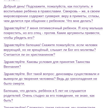
Добрый день! Подскажите, пожалуйста, как поступить: я
воспитываю ребёнка в православии. Свекровь – же, в своем
мировоззрении содержит суеверия: веру в приметы, сглазы,
чем делится при общении с ребенком. Что мне делать?
Здравствуйте! У меня пятимесячный ребенок. Я хочу малыша
покрестить, но его отец - против. Какие аргументы привести,
чтобы убедить его?
Здравствуйте батюшка! Скажите пожалуйста: если человек
верующий, но не крещёный, слышит ли Бог его молитвы?
Считается ли он христианином?
Здравствуйте. Каковы условия для принятия Таинства
Венчания?
Здравствуйте. Вот такой вопрос: динозавры существовали и
вымерли до творения человека? Ведь до грехопадения не
было смерти.
Батюшка, что делать: ребёнок в 5 лет не слушается
родителей. Очень стыдно за его поведение, не знаю, как
быть?
Здравствуйте! Сложилась такая ситуация: мы покрестили