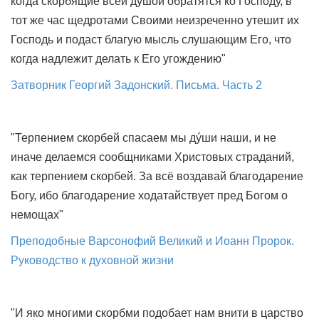
когда скорбящие всей душой обратятся ко Господу, в
тот же час щедротами Своими неизреченно утешит их
Господь и подаст благую мысль слушающим Его, что
когда надлежит делать к Его угождению"
Затворник Георгий Задонский. Письма. Часть 2
"Терпением скорбей спасаем мы дýши наши, и не
иначе делаемся сообщниками Христовых страданий,
как терпением скорбей. За всё воздавай благодарение
Богу, ибо благодарение ходатайствует пред Богом о
немощах"
Преподобные Варсонофий Великий и Иоанн Пророк.
Руководство к духовной жизни
"И яко многими скорбми подобает нам внити в царство