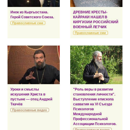
Инок из Кыргызстана.
ДРЕВНИЕ КРЕСТЫ-
Герой Советского Союза.
КАЙРАКИ НАШЕЛ В
КИРГИЗИИ РОССИЙСКИЙ
Православные сми
ВОЕННЫЙ ЛЕТЧИК
Православные сми
Уроки и смыслы
"Роль веры в развитии
искушения Христа в
становления личности".
пустыне — отец Андрей
Выступление епископа
Ткачёв
савватия на VI Съезде
Психологов
Православные видео
Международной
Профессиональной
Ассоциации Психологов.
Православные видео