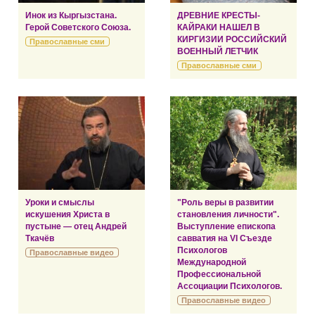
Инок из Кыргызстана.
ДРЕВНИЕ КРЕСТЫ-
Герой Советского Союза.
КАЙРАКИ НАШЕЛ В
КИРГИЗИИ РОССИЙСКИЙ
Православные сми
ВОЕННЫЙ ЛЕТЧИК
Православные сми
Уроки и смыслы
"Роль веры в развитии
искушения Христа в
становления личности".
пустыне — отец Андрей
Выступление епископа
Ткачёв
савватия на VI Съезде
Психологов
Православные видео
Международной
Профессиональной
Ассоциации Психологов.
Православные видео