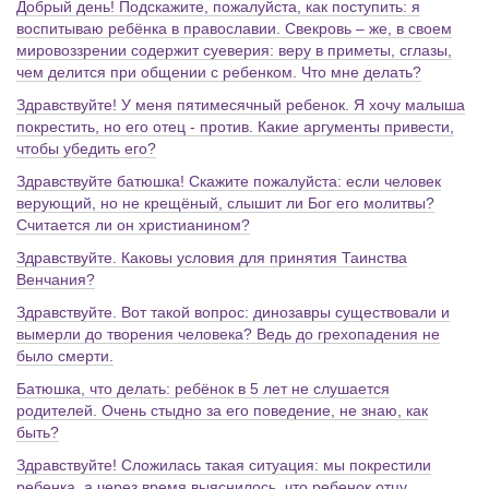
Добрый день! Подскажите, пожалуйста, как поступить: я
воспитываю ребёнка в православии. Свекровь – же, в своем
мировоззрении содержит суеверия: веру в приметы, сглазы,
чем делится при общении с ребенком. Что мне делать?
Здравствуйте! У меня пятимесячный ребенок. Я хочу малыша
покрестить, но его отец - против. Какие аргументы привести,
чтобы убедить его?
Здравствуйте батюшка! Скажите пожалуйста: если человек
верующий, но не крещёный, слышит ли Бог его молитвы?
Считается ли он христианином?
Здравствуйте. Каковы условия для принятия Таинства
Венчания?
Здравствуйте. Вот такой вопрос: динозавры существовали и
вымерли до творения человека? Ведь до грехопадения не
было смерти.
Батюшка, что делать: ребёнок в 5 лет не слушается
родителей. Очень стыдно за его поведение, не знаю, как
быть?
Здравствуйте! Сложилась такая ситуация: мы покрестили
ребенка, а через время выяснилось, что ребенок отцу