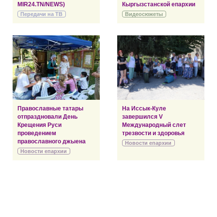
MIR24.TN/NEWS)
Кыргызстанской епархии
Передачи на ТВ
Видеосюжеты
Православные татары
На Иссык-Куле
отпраздновали День
завершился V
Крещения Руси
Международный слет
проведением
трезвости и здоровья
православного джыена
Новости епархии
Новости епархии