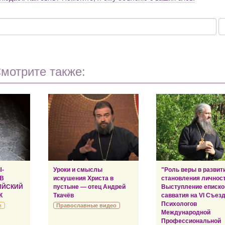
мотрите также:
Ы-
Уроки и смыслы
"Роль веры в развит
 В
искушения Христа в
становления личност
ИЙСКИЙ
пустыне — отец Андрей
Выступление еписко
К
Ткачёв
савватия на VI Съез
Психологов
и
Православные видео
Международной
Профессиональной