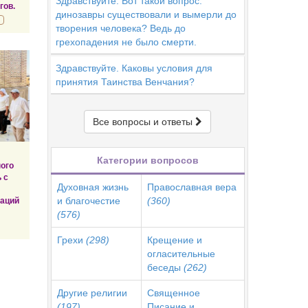
Здравствуйте. Вот такой вопрос:
гов.
динозавры существовали и вымерли до
творения человека? Ведь до
грехопадения не было смерти.
Здравствуйте. Каковы условия для
принятия Таинства Венчания?
Все вопросы и ответы
Категории вопросов
ого
 с
Духовная жизнь
Православная вера
и благочестие
(360)
заций
(576)
Грехи
(298)
Крещение и
огласительные
беседы
(262)
Другие религии
Священное
(197)
Писание и