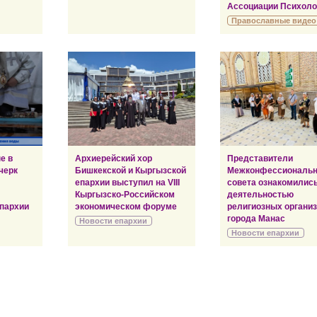
Ассоциации Психоло
Православные видео
е в
Архиерейский хор
Представители
черк
Бишкекской и Кыргызской
Межконфессиональн
епархии выступил на VIII
совета ознакомились
Кыргызско-Российском
деятельностью
пархии
экономическом форуме
религиозных органи
города Манас
Новости епархии
Новости епархии