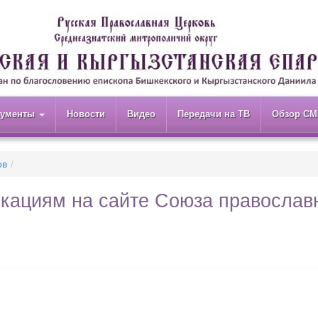
кументы
Новости
Видео
Передачи на ТВ
Обзор СМ
ов
икациям на сайте Союза православ