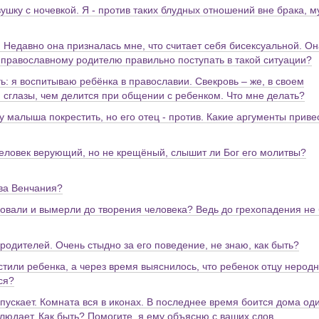
ушку с ночевкой. Я - против таких блудных отношений вне брака, м
. Недавно она призналась мне, что считает себя бисексуальной. Он
ак православному родителю правильно поступать в такой ситуации?
ь: я воспитываю ребёнка в православии. Свекровь – же, в своем
 сглазы, чем делится при общении с ребенком. Что мне делать?
 малыша покрестить, но его отец - против. Какие аргументы приве
человек верующий, но не крещёный, слышит ли Бог его молитвы?
тва Венчания?
вовали и вымерли до творения человека? Ведь до грехопадения не
 родителей. Очень стыдно за его поведение, не знаю, как быть?
стили ребенка, а через время выяснилось, что ребенок отцу неродн
ся?
ропускает. Комната вся в иконах. В последнее время боится дома од
аблюдает. Как быть? Помогите, я ему объясню с ваших слов.