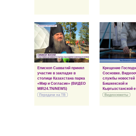
Епископ Савватий принял
Крещение Господн
участие в закладке в
Сосновке. Видеоо
столице Казахстана парка
службы новостей
«Мир и Согласие» (ВИДЕО
Бишкекской и
MIR24.TN/NEWS)
Кыргызстанской е
Передачи на ТВ
Видеосюжеты