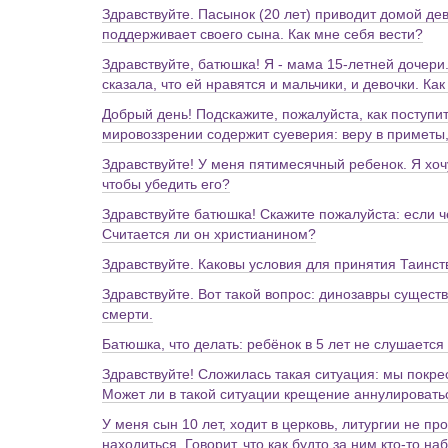
Здравствуйте. Пасынок (20 лет) приводит домой дев
поддерживает своего сына. Как мне себя вести?
Здравствуйте, батюшка! Я - мама 15-летней дочери
сказала, что ей нравятся и мальчики, и девочки. К
Добрый день! Подскажите, пожалуйста, как поступит
мировоззрении содержит суеверия: веру в приметы,
Здравствуйте! У меня пятимесячный ребенок. Я хочу
чтобы убедить его?
Здравствуйте батюшка! Скажите пожалуйста: если 
Считается ли он христианином?
Здравствуйте. Каковы условия для принятия Таинс
Здравствуйте. Вот такой вопрос: динозавры сущест
смерти.
Батюшка, что делать: ребёнок в 5 лет не слушается
Здравствуйте! Сложилась такая ситуация: мы покре
Может ли в такой ситуации крещение аннулировать
У меня сын 10 лет, ходит в церковь, литургии не п
находиться. Говорит, что как будто за ним кто-то н