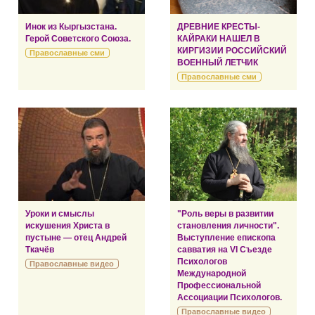
Инок из Кыргызстана.
ДРЕВНИЕ КРЕСТЫ-
Герой Советского Союза.
КАЙРАКИ НАШЕЛ В
КИРГИЗИИ РОССИЙСКИЙ
Православные сми
ВОЕННЫЙ ЛЕТЧИК
Православные сми
Уроки и смыслы
"Роль веры в развитии
искушения Христа в
становления личности".
пустыне — отец Андрей
Выступление епископа
Ткачёв
савватия на VI Съезде
Психологов
Православные видео
Международной
Профессиональной
Ассоциации Психологов.
Православные видео