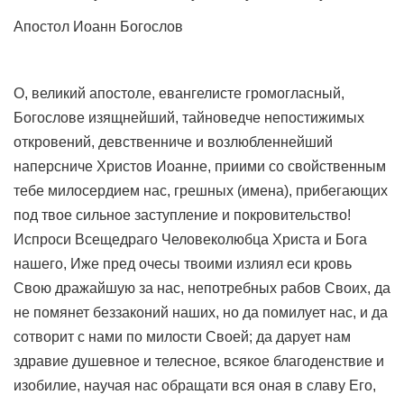
Апостол Иоанн Богослов
О, великий апостоле, евангелисте громогласный,
Богослове изящнейший, тайноведче непостижимых
откровений, девственниче и возлюбленнейший
наперсниче Христов Иоанне, приими со свойственным
тебе милосердием нас, грешных (имена), прибегающих
под твое сильное заступление и покровительство!
Испроси Всещедраго Человеколюбца Христа и Бога
нашего, Иже пред очесы твоими излиял еси кровь
Свою дражайшую за нас, непотребных рабов Своих, да
не помянет беззаконий наших, но да помилует нас, и да
сотворит с нами по милости Своей; да дарует нам
здравие душевное и телесное, всякое благоденствие и
изобилие, научая нас обращати вся оная в славу Его,