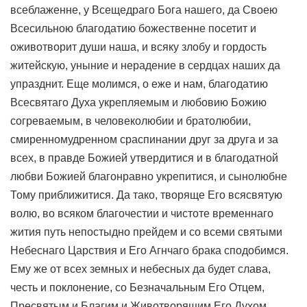
всеблаженне, у Всещедраго Бога нашего, да Своею
Всесильною благодатию божественне посетит и
оживотворит души наша, и всяку злобу и гордость
житейскую, уныние и нерадение в сердцах наших да
упразднит. Еще молимся, о еже и нам, благодатию
Всесвятаго Духа укрепляемым и любовию Божию
согреваемым, в человеколюбии и братолюбии,
смиренномудренном сраспинании друг за друга и за
всех, в правде Божией утвердитися и в благодатной
любви Божией благонравно укрепитися, и сынолюбне
Тому приближитися. Да тако, творяще Его всясвятую
волю, во всяком благочестии и чистоте временнаго
жития путь непостыдно прейдем и со всеми святыми
Небеснаго Царствия и Его Агнчаго брака сподобимся.
Ему же от всех земных и небесных да будет слава,
честь и поклонение, со Безначальным Его Отцем,
Пресвятым и Благим и Животворящим Его Духом,