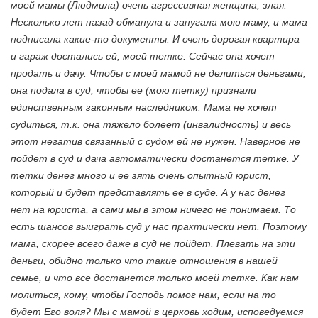
моей мамы (Людмила) очень агрессивная женщина, злая.
Несколько лет назад обманула и запугала мою маму, и мама
подписала какие-то документы. И очень дорогая квартира
и гараж достались ей, моей тетке. Сейчас она хочет
продать и дачу. Чтобы с моей мамой не делиться деньгами,
она подала в суд, чтобы ее (мою тетку) признали
единственным законным наследником. Мама не хочет
судиться, т.к. она тяжело болеет (инвалидность) и весь
этот негатив связанный с судом ей не нужен. Наверное не
пойдет в суд и дача автоматически достанется тетке. У
тетки денег много и ее зять очень опытный юрист,
который и будет представлять ее в суде. А у нас денег
нет на юриста, а сами мы в этом ничего не понимаем. То
есть шансов выиграть суд у нас практически нет. Поэтому
мама, скорее всего даже в суд не пойдет. Плевать на эти
деньги, обидно только что такие отношения в нашей
семье, и что все достанется только моей тетке. Как нам
молиться, кому, чтобы Господь помог нам, если на то
будет Его воля? Мы с мамой в церковь ходим, исповедуемся