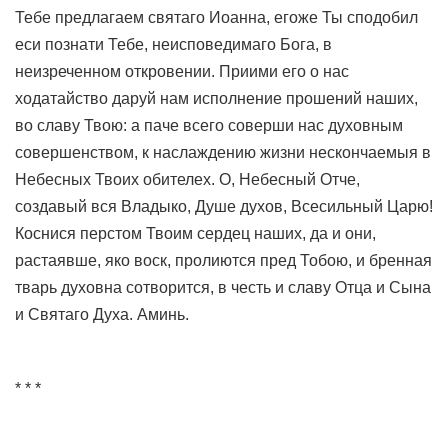
Тебе предлагаем святаго Иоанна, егоже Ты сподобил
еси познати Тебе, неисповедимаго Бога, в
неизреченном откровении. Приими его о нас
ходатайство даруй нам исполнение прошений наших,
во славу Твою: а паче всего соверши нас духовным
совершенством, к наслаждению жизни нескончаемыя в
Небесных Твоих обителех. О, Небесный Отче,
создавый вся Владыко, Душе духов, Всесильный Царю!
Коснися перстом Твоим сердец наших, да и они,
растаявше, яко воск, пролиются пред Тобою, и бренная
тварь духовна сотворится, в честь и славу Отца и Сына
и Святаго Духа. Аминь.
* * *