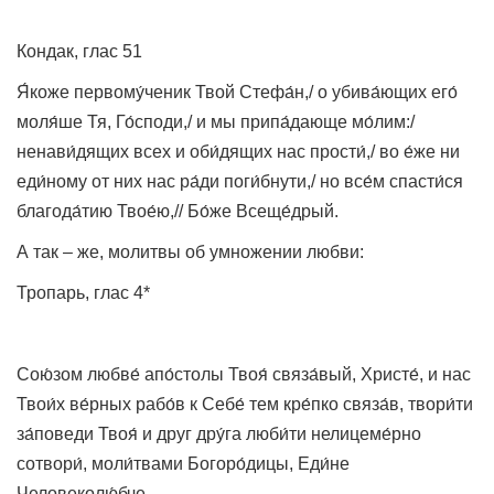
Кондак, глас 51
Я́коже первому́ченик Твой Стефа́н,/ о убива́ющих его́
моля́ше Тя, Го́споди,/ и мы припа́дающе мо́лим:/
ненави́дящих всех и оби́дящих нас прости́,/ во е́же ни
еди́ному от них нас ра́ди поги́бнути,/ но все́м спасти́ся
благода́тию Твое́ю,// Бо́же Всеще́дрый.
А так – же, молитвы об умножении любви:
Тропарь, глас 4*
Сою́зом любве́ апо́столы Твоя́ связа́вый, Христе́, и нас
Твои́х ве́рных рабо́в к Себе́ тем кре́пко связа́в, твори́ти
за́поведи Твоя́ и друг дру́га люби́ти нелицеме́рно
сотвори́, моли́твами Богоро́дицы, Еди́не
Человеколю́бче.