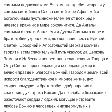
святыми подвижниками Ея земнаго жребия испроси у
святых святейшего Слова святей горе Афонской и
боголюбивым пустынножителем ея от всех бед и
наветов вражиих в мире сохранитися. Да Ангелы
святыми от зол избавляеми и Духом Святым в вере и
братолюбии укрепляеми, до скончания века о Единей,
Святей, Соборней и Апостольстей Церкви молитвы
творят и всем спасительный путь указуют, да Церковь
Земная и Небесная непрестанно славословит Творца и
Отца Светов, просвещающи и освещающи мир в
вечной правде и благости Божией. Народом земли всей
испроси благоденственное и мирное житие, дух
смиренномудрия и братолюбия, добронравия и
спасения, дух страха Божия. Да не злоба и беззаконие
ожесточают сердца людския, могущие истребите
любовь Божию в человецех и низвергнуть их в