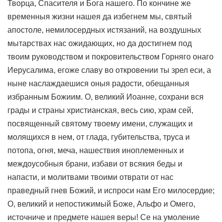
Творца, Спасителя и Бога нашего. По кончине же
временныя жизни нашея да избегнем мы, святый
апостоле, немилосердных истязаний, на воздушных
мытарствах нас ожидающих, но да достигнем под
твоим руководством и покровительством Горняго онаго
Иерусалима, егоже славу во откровении ты зрел еси, а
ныне наслаждаешися оныя радости, обещанныя
избранным Божиим. О, великий Иоанне, сохрани вся
грады и страны христианская, весь сию, храм сей,
посвященный святому твоему имени, служащих и
молящихся в нем, от глада, губительства, труса и
потопа, огня, меча, нашествия иноплеменных и
междоусобныя брани, избави от всякия беды и
напасти, и молитвами твоими отврати от нас
праведный гнев Божий, и испроси нам Его милосердие;
О, великий и непостижимый Боже, Альфо и Омего,
источниче и предмете нашея веры! Се на умоление