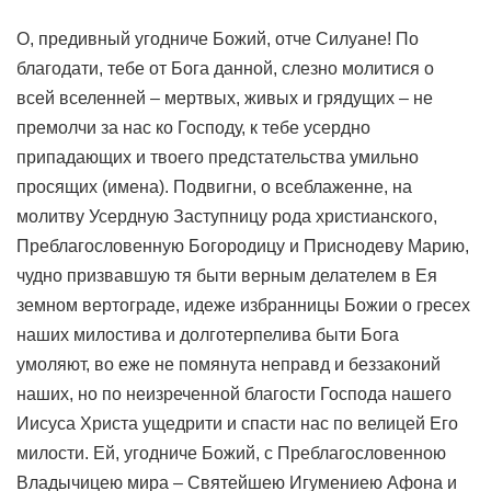
О, предивный угодниче Божий, отче Силуане! По
благодати, тебе от Бога данной, слезно молитися о
всей вселенней – мертвых, живых и грядущих – не
премолчи за нас ко Господу, к тебе усердно
припадающих и твоего предстательства умильно
просящих (имена). Подвигни, о всеблаженне, на
молитву Усердную Заступницу рода христианского,
Преблагословенную Богородицу и Приснодеву Марию,
чудно призвавшую тя быти верным делателем в Ея
земном вертограде, идеже избранницы Божии о гресех
наших милостива и долготерпелива быти Бога
умоляют, во еже не помянута неправд и беззаконий
наших, но по неизреченной благости Господа нашего
Иисуса Христа ущедрити и спасти нас по велицей Его
милости. Ей, угодниче Божий, с Преблагословенною
Владычицею мира – Святейшею Игумениею Афона и