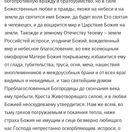
богопротивную вражду и братоубийство, но в силе
Божественныя любве и правды, якоже на небеси и на
земли да святится имя Божие, да будет воля Его святая
в человецех, и да воцарится мир и Царствие Божие на
земли. Такожде и земному Отечеству твоему – земли
Российстей испроси, угодниче Божий, вожделенный
мир и небесное благословение, во еже всемощным
омофором Матере Божия покрываему, избавитися ему
от глада, губительства, труса, огня, меча, нашествия
иноплеменников и междоусобныя брани и от всех враг
видимых и невидимых, и тако святейшим домом
Преблагословенныя Богородицы до скончания века
ему пребыти, Креста Животворящаго силою, и в любви
Божией неоскудеваему утвердитися. Нам же всем, во
тьму грехов погружаемым и покаяния тепла, ниже
страха Божия не имущим и сице безмерно любящаго
нас Господа непрестанно оскорбляющим, испроси, о