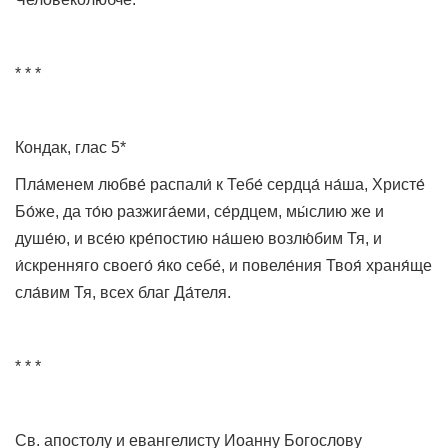
* * *
Кондак, глас 5*
Пла́менем любве́ распали́ к Тебе́ сердца́ на́ша, Христе́
Бо́же, да то́ю разжига́еми, се́рдцем, мы́слию же и
душе́ю, и все́ю кре́постию на́шею возлю́бим Тя, и
и́скренняго своего́ я́ко себе́, и повеле́ния Твоя́ храня́ще
сла́вим Тя, всех благ Да́теля.
* * *
Св. апостолу и евангелисту Иоанну Богослову