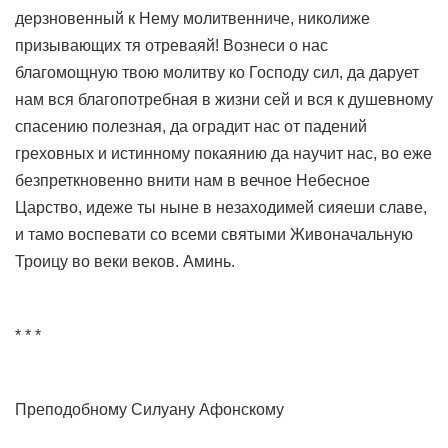
дерзновенный к Нему молитвенниче, николиже
призывающих тя отреваяй! Вознеси о нас
благомощную твою молитву ко Господу сил, да дарует
нам вся благопотребная в жизни сей и вся к душевному
спасению полезная, да оградит нас от падений
греховных и истинному покаянию да научит нас, во еже
безпреткновенно внити нам в вечное Небесное
Царство, идеже ты ныне в незаходимей сияеши славе,
и тамо воспевати со всеми святыми Живоначальную
Троицу во веки веков. Аминь.
* * *
Преподобному Силуану Афонскому