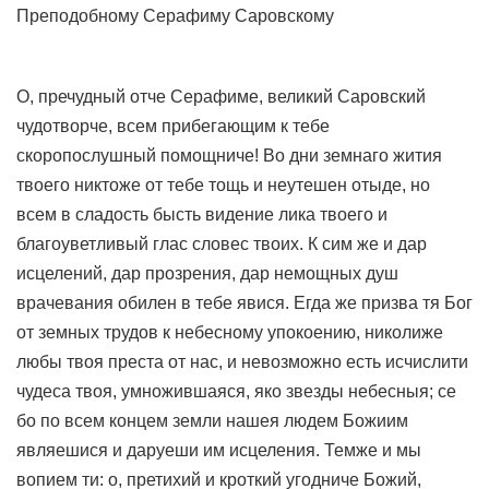
Преподобному Серафиму Саровскому
О, пречудный отче Серафиме, великий Саровский
чудотворче, всем прибегающим к тебе
скоропослушный помощниче! Во дни земнаго жития
твоего никтоже от тебе тощь и неутешен отыде, но
всем в сладость бысть видение лика твоего и
благоуветливый глас словес твоих. К сим же и дар
исцелений, дар прозрения, дар немощных душ
врачевания обилен в тебе явися. Егда же призва тя Бог
от земных трудов к небесному упокоению, николиже
любы твоя преста от нас, и невозможно есть исчислити
чудеса твоя, умножившаяся, яко звезды небесныя; се
бо по всем концем земли нашея людем Божиим
являешися и даруеши им исцеления. Темже и мы
вопием ти: о, претихий и кроткий угодниче Божий,