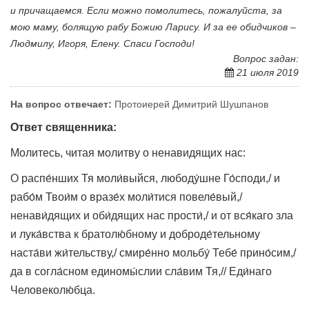
и причащаемся. Если можно помолитесь, пожалуйста, за
мою маму, болящую рабу Божию Ларису. И за ее обидчиков –
Людмилу, Игоря, Елену. Спаси Господи!
Вопрос задан:
21 июля 2019
На вопрос отвечает:
Протоиерей Димитрий Шушпанов
Ответ священника:
Молитесь, читая молитву о ненавидящих нас:
О pаспе́нших Тя моли́выйся, любоду́шне Го́споди,/ и
pабо́м Твои́м о вpазе́х моли́тися повеле́вый,/
ненави́дящих и оби́дящих нас пpости́,/ и от вся́каго зла
и лука́вства к братолю́бному и добpоде́тельному
наста́ви жи́тельству,/ смиpе́нно мольбу́ Тебе́ пpино́сим,/
да в согла́сном единомы́слии сла́вим Тя,// Еди́наго
Человеколю́бца.