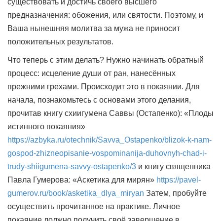
существовать и достичь своего высшего
предназначения: обожения, или святости. Поэтому, и
Ваша нынешняя молитва за мужа не приносит
положительных результатов.
Что теперь с этим делать? Нужно начинать обратный
процесс: исцеление души от ран, нанесённых
прежними грехами. Происходит это в покаянии. Для
начала, познакомьтесь с основами этого делания,
прочитав книгу схиигумена Саввы (Остапенко): «Плоды
истинного покаяния»
https://azbyka.ru/otechnik/Savva_Ostapenko/blizok-k-nam-
gospod-zhizneopisanie-vospominanija-duhovnyh-chad-i-
trudy-shiigumena-savvy-ostapenko/3
и книгу священника
Павла Гумерова: «Аскетика для мирян»
https://pavel-
gumerov.ru/book/asketika_dlya_miryan
Затем, пробуйте
осуществить прочитанное на практике. Личное
покаяние должно получить своё завершение в