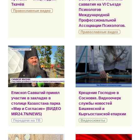
Ткачёв
савватия на VI Съезде
Психологов
Православные видео
Международной
Профессиональной
Ассоциации Психологов.
Православные видео
Епископ Савватий принял
Крещение Господне в
участие в закладке в
Сосновке. Видеоочерк
столице Казахстана парка
службы новостей
«Мир и Согласие» (ВИДЕО
Бишкекской и
MIR24.TN/NEWS)
Кыргызстанской епархии
Передачи на ТВ
Видеосюжеты