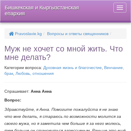
Бишкекская и Кыргызстанская
Откры
епархия
меню
Pravoslavie.kg
Вопросы и ответы священников
Муж не хочет со мной жить. Что
мне делать?
Категории вопроса:
Духовная жизнь и благочестие
,
Венчание,
брак
,
Любовь, отношения
Спрашивает:
Анна Анна
Вопрос:
Здравствуйте, я Анна. Помогите пожалуйста я не знаю
что мне делать, я стараюсь по возможности молится за
своего мужа, но я заметила чем больше я за него молюсь,
тем больше он становиться агрессивным. Раньше это ещё