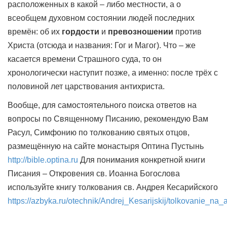
расположенных в какой – либо местности, а о
всеобщем духовном состоянии людей последних
времён: об их
гордости
и
превозношении
против
Христа (отсюда и названия: Гог и Магог). Что – же
касается времени Страшного суда, то он
хронологически наступит позже, а именно: после трёх с
половиной лет царствования антихриста.
Вообще, для самостоятельного поиска ответов на
вопросы по Священному Писанию, рекомендую Вам
Расул, Симфонию по толкованию святых отцов,
размещённую на сайте монастыря Оптина Пустынь
http://bible.optina.ru
Для понимания конкретной книги
Писания – Откровения св. Иоанна Богослова
используйте книгу толкования св. Андрея Кесарийского
https://azbyka.ru/otechnik/Andrej_Kesarijskij/tolkovanie_na_a