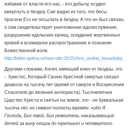
избавив от власти его нас, - его добычу, осудил
ввергнуть в бездну. Сие видно из того, что бесы
просили Его не посылать в бездну. А что он был связан,
о сем свидетельствует уничтожение идолослужения,
разрушение идольских капищ, оскудение жертвенных
кровей и всемирное распространение и познание
Божественной воли.
http://bible.optina.ru/new:otkr:20:01#svt_andrej_kesarijskij
Другими словами, Ангел, имевший ключ от бездны, это
- Христос, Который Своею Крестной смертью связал
диавола на тысячу лет (время от смерти и Воскресения
Спасителя до явления антихриста). Тысячелетнее
Царство Христа и святых на земле, это - не буквальная
тысяча лет, но символ полноты времён: «
ибо Я
Господь, Бог твой, Бог ревнитель, наказывающий
детей за вину отцов до третьего и четвертого