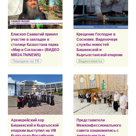
Епископ Савватий принял
Крещение Господне в
участие в закладке в
Сосновке. Видеоочерк
столице Казахстана парка
службы новостей
«Мир и Согласие» (ВИДЕО
Бишкекской и
MIR24.TN/NEWS)
Кыргызстанской епархии
Передачи на ТВ
Видеосюжеты
Архиерейский хор
Представители
Бишкекской и Кыргызской
Межконфессионального
епархии выступил на VIII
совета ознакомились с
Кыргызско-Российском
деятельностью