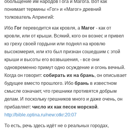
обольщение им народов Гога и Магога. Вот как
понимает термины «Гог» и «Магог» древний
толкователь Апрингий:
Ибо
Гог
переводится как кровля, а
Магог
- как от
кровли, или от крыши. Всякий, кого он вознес и привел
ко греху своей гордыни или поднял на кровлю
высокомерия, или кто был признан сошедшим с этой
крыши и высоты его возвышения, - все они
одновременно примут одно осуждение и огонь вечный.
Когда он говорит:
собирать их на брань
, он описывает
будущее вместо прошлого. Ибо
брань
в известном
смысле означает, что грешники противятся добрым
делам. И поскольку грешников много и даже очень, он
прибавляет:
число их как песок морской
.
http://bible.optina.ru/new:otkr:20:07
То есть, речь здесь идёт не о реальных городах,