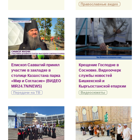
Православные видео
Епископ Савватий принял
Крещение Господне в
участие в закладке в
Сосновке. Видеоочерк
столице Казахстана парка
службы новостей
«Мир и Согласие» (ВИДЕО
Бишкекской и
MIR24.TN/NEWS)
Кыргызстанской епархии
Передачи на ТВ
Видеосюжеты