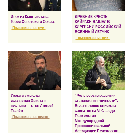
Инок из Кыргызстана.
ДРЕВНИЕ КРЕСТЫ-
Герой Советского Союза.
КАЙРАКИ НАШЕЛ В
КИРГИЗИИ РОССИЙСКИЙ
Православные сми
ВОЕННЫЙ ЛЕТЧИК
Православные сми
Уроки и смыслы
"Роль веры в развитии
искушения Христа в
становления личности".
пустыне — отец Андрей
Выступление епископа
Ткачёв
савватия на VI Съезде
Психологов
Православные видео
Международной
Профессиональной
Ассоциации Психологов.