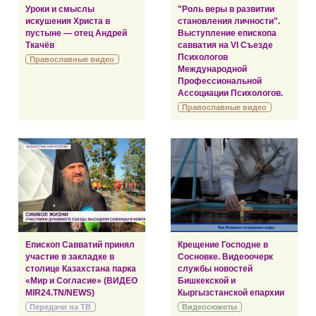
Уроки и смыслы
"Роль веры в развитии
искушения Христа в
становления личности".
пустыне — отец Андрей
Выступление епископа
Ткачёв
савватия на VI Съезде
Психологов
Православные видео
Международной
Профессиональной
Ассоциации Психологов.
Православные видео
Епископ Савватий принял
Крещение Господне в
участие в закладке в
Сосновке. Видеоочерк
столице Казахстана парка
службы новостей
«Мир и Согласие» (ВИДЕО
Бишкекской и
MIR24.TN/NEWS)
Кыргызстанской епархии
Передачи на ТВ
Видеосюжеты