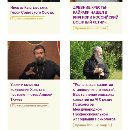
Инок из Кыргызстана.
ДРЕВНИЕ КРЕСТЫ-
Герой Советского Союза.
КАЙРАКИ НАШЕЛ В
КИРГИЗИИ РОССИЙСКИЙ
Православные сми
ВОЕННЫЙ ЛЕТЧИК
Православные сми
Уроки и смыслы
"Роль веры в развитии
искушения Христа в
становления личности".
пустыне — отец Андрей
Выступление епископа
Ткачёв
савватия на VI Съезде
Психологов
Православные видео
Международной
Профессиональной
Ассоциации Психологов.
Православные видео