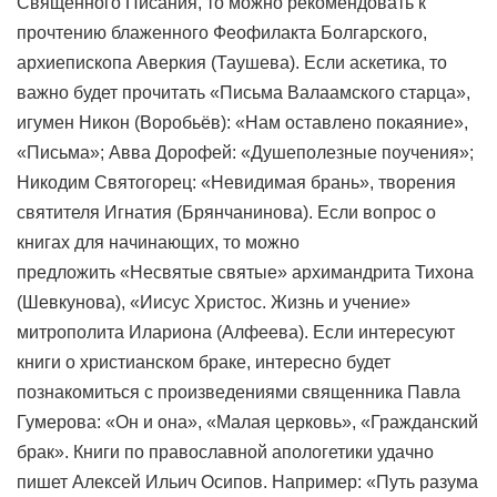
Священного Писания, то можно рекомендовать к
прочтению блаженного Феофилакта Болгарского,
архиепископа Аверкия (Таушева). Если аскетика, то
важно будет прочитать «Письма Валаамского старца»,
игумен Никон (Воробьёв): «Нам оставлено покаяние»,
«Письма»; Авва Дорофей: «Душеполезные поучения»;
Никодим Святогорец: «Невидимая брань», творения
святителя Игнатия (Брянчанинова). Если вопрос о
книгах для начинающих, то можно
предложить «Несвятые святые» архимандрита Тихона
(Шевкунова), «Иисус Христос. Жизнь и учение»
митрополита Илариона (Алфеева). Если интересуют
книги о христианском браке, интересно будет
познакомиться с произведениями священника Павла
Гумерова: «Он и она», «Малая церковь», «Гражданский
брак». Книги по православной апологетики удачно
пишет Алексей Ильич Осипов. Например: «Путь разума