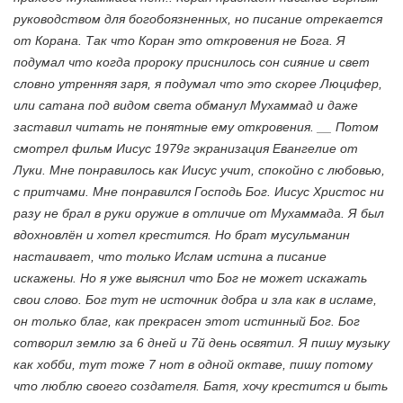
руководством для богобоязненных, но писание отрекается
от Корана. Так что Коран это откровения не Бога. Я
подумал что когда пророку приснилось сон сияние и свет
словно утренняя заря, я подумал что это скорее Люцифер,
или сатана под видом света обманул Мухаммад и даже
заставил читать не понятные ему откровения. __ Потом
смотрел фильм Иисус 1979г экранизация Евангелие от
Луки. Мне понравилось как Иисус учит, спокойно с любовью,
с притчами. Мне понравился Господь Бог. Иисус Христос ни
разу не брал в руки оружие в отличие от Мухаммада. Я был
вдохновлён и хотел крестится. Но брат мусульманин
настаивает, что только Ислам истина а писание
искажены. Но я уже выяснил что Бог не может искажать
свои слово. Бог тут не источник добра и зла как в исламе,
он только благ, как прекрасен этот истинный Бог. Бог
сотворил землю за 6 дней и 7й день освятил. Я пишу музыку
как хобби, тут тоже 7 нот в одной октаве, пишу потому
что люблю своего создателя. Батя, хочу крестится и быть