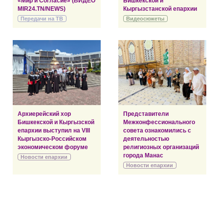
«Мир и Согласие» (ВИДЕО
Бишкекской и
MIR24.TN/NEWS)
Кыргызстанской епархии
Передачи на ТВ
Видеосюжеты
Архиерейский хор
Представители
Бишкекской и Кыргызской
Межконфессионального
епархии выступил на VIII
совета ознакомились с
Кыргызско-Российском
деятельностью
экономическом форуме
религиозных организаций
города Манас
Новости епархии
Новости епархии