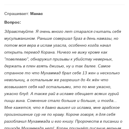
Спрашивает:
Манас
Вопрос:
Здравствуйте. Я очень много лет старался считать себя
мусульманином. Раньше совершал 5раз в день намазы, но
потом моя вера в ислам угасла, особенно когда начал
открыть перевод Корана. Ничего не вижу кроме как
"повелеваю", обнаружил призывы к убийству неверных,
держать в плен взять джизью, ну и так далее. Самое
странное то что Мухаммад брал себе 13 жен и несколько
невольниц, а остальным же разрешил до 4х жён что
возвышает себя над остальными, это по мне ужасно,
ужасно блуд. А также рай в исламе обещает всяких гурий
пищи вина. Сомнение стало больше и больше, и тогда...
Мне кажется, что я давно вышел из ислама, мне арабское
произношение сур не по нраву. Короче говоря, я для себя
разоблачил Мухаммада и его книгу. Пророчеств в писании о
приходе Мухаммада нет!. Коран признаёт писание верным