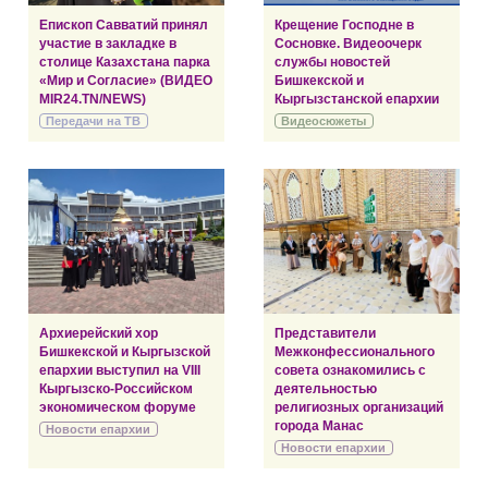
Епископ Савватий принял
Крещение Господне в
участие в закладке в
Сосновке. Видеоочерк
столице Казахстана парка
службы новостей
«Мир и Согласие» (ВИДЕО
Бишкекской и
MIR24.TN/NEWS)
Кыргызстанской епархии
Передачи на ТВ
Видеосюжеты
Архиерейский хор
Представители
Бишкекской и Кыргызской
Межконфессионального
епархии выступил на VIII
совета ознакомились с
Кыргызско-Российском
деятельностью
экономическом форуме
религиозных организаций
города Манас
Новости епархии
Новости епархии