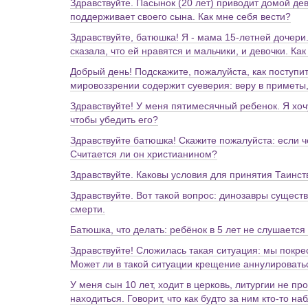
Здравствуйте. Пасынок (20 лет) приводит домой дев
поддерживает своего сына. Как мне себя вести?
Здравствуйте, батюшка! Я - мама 15-летней дочери
сказала, что ей нравятся и мальчики, и девочки. К
Добрый день! Подскажите, пожалуйста, как поступит
мировоззрении содержит суеверия: веру в приметы,
Здравствуйте! У меня пятимесячный ребенок. Я хочу
чтобы убедить его?
Здравствуйте батюшка! Скажите пожалуйста: если 
Считается ли он христианином?
Здравствуйте. Каковы условия для принятия Таинс
Здравствуйте. Вот такой вопрос: динозавры сущест
смерти.
Батюшка, что делать: ребёнок в 5 лет не слушается
Здравствуйте! Сложилась такая ситуация: мы покре
Может ли в такой ситуации крещение аннулировать
У меня сын 10 лет, ходит в церковь, литургии не п
находиться. Говорит, что как будто за ним кто-то н