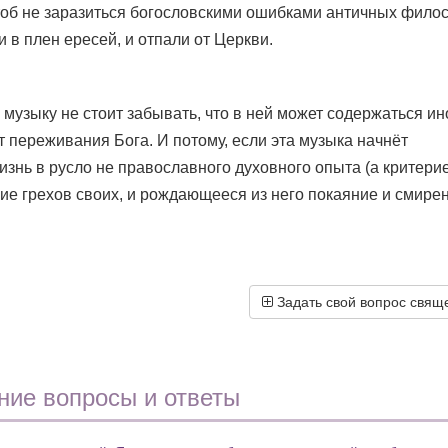
 чтоб не заразиться богословскими ошибками античных фило
 в плен ересей, и отпали от Церкви.
музыку не стоит забывать, что в ней может содержаться ин
переживания Бога. И потому, если эта музыка начнёт
изнь в русло не православного духовного опыта (а критери
ие грехов своих, и рождающееся из него покаяние и смирен
Задать свой вопрос свящ
ние вопросы и ответы