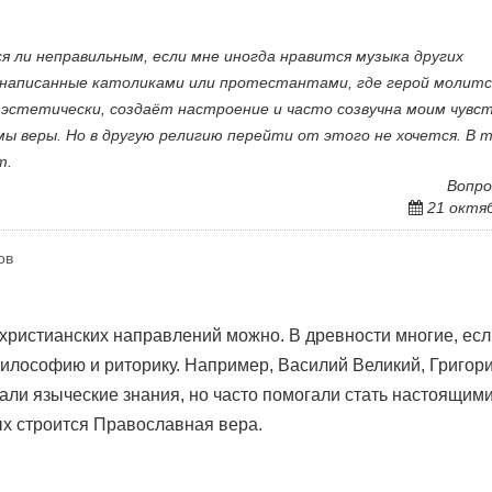
я ли неправильным, если мне иногда нравится музыка других
, написанные католиками или протестантами, где герой молитс
эстетически, создаёт настроение и часто созвучна моим чувст
 веры. Но в другую религию перейти от этого не хочется. В 
т.
Вопро
21 октя
ов
христианских направлений можно. В древности многие, есл
илософию и риторику. Например, Василий Великий, Григор
ли языческие знания, но часто помогали стать настоящим
ых строится Православная вера.