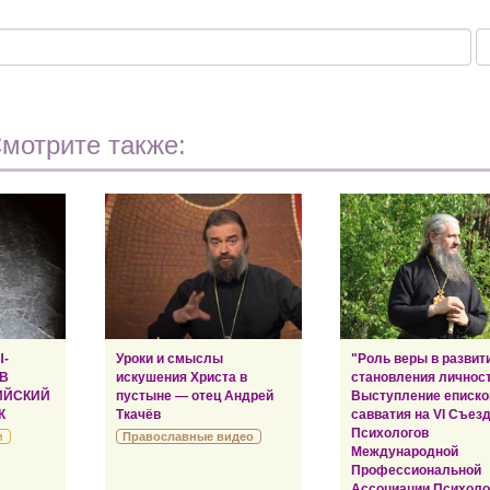
мотрите также:
Ы-
Уроки и смыслы
"Роль веры в развит
 В
искушения Христа в
становления личност
ИЙСКИЙ
пустыне — отец Андрей
Выступление еписко
К
Ткачёв
савватия на VI Съез
Психологов
и
Православные видео
Международной
Профессиональной
Ассоциации Психоло