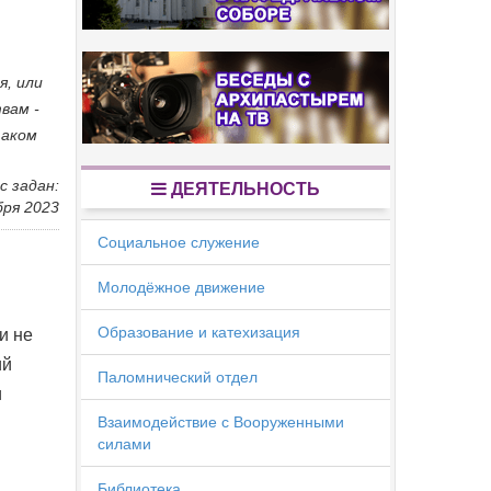
я, или
вам -
таком
с задан:
ДЕЯТЕЛЬНОСТЬ
бря 2023
Социальное служение
Молодёжное движение
Образование и катехизация
и не
ий
Паломнический отдел
и
Взаимодействие с Вооруженными
силами
Библиотека