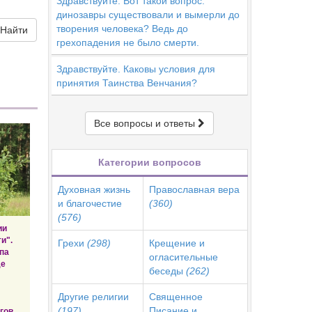
Здравствуйте. Вот такой вопрос:
динозавры существовали и вымерли до
творения человека? Ведь до
Найти
грехопадения не было смерти.
Здравствуйте. Каковы условия для
принятия Таинства Венчания?
Все вопросы и ответы
Категории вопросов
Духовная жизнь
Православная вера
и благочестие
(360)
(576)
ии
и".
Грехи
(298)
Крещение и
па
огласительные
де
беседы
(262)
Другие религии
Священное
(197)
Писание и
гов.