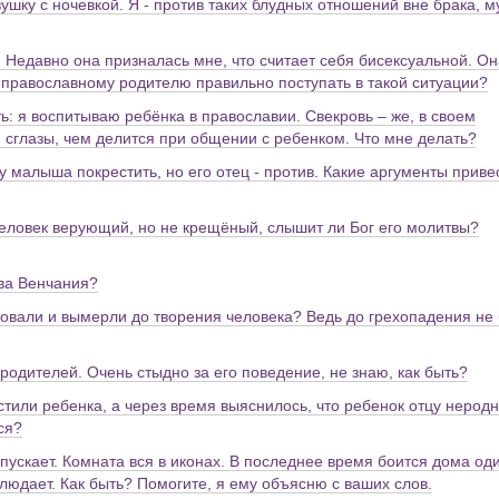
ушку с ночевкой. Я - против таких блудных отношений вне брака, м
. Недавно она призналась мне, что считает себя бисексуальной. Он
ак православному родителю правильно поступать в такой ситуации?
ь: я воспитываю ребёнка в православии. Свекровь – же, в своем
 сглазы, чем делится при общении с ребенком. Что мне делать?
 малыша покрестить, но его отец - против. Какие аргументы приве
человек верующий, но не крещёный, слышит ли Бог его молитвы?
тва Венчания?
вовали и вымерли до творения человека? Ведь до грехопадения не
 родителей. Очень стыдно за его поведение, не знаю, как быть?
стили ребенка, а через время выяснилось, что ребенок отцу неродн
ся?
ропускает. Комната вся в иконах. В последнее время боится дома од
аблюдает. Как быть? Помогите, я ему объясню с ваших слов.