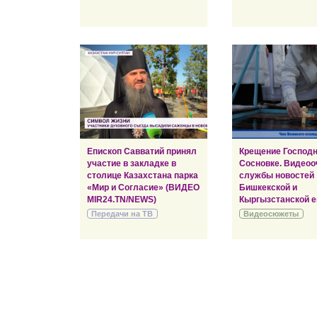
Епископ Савватий принял
Крещение Господн
участие в закладке в
Сосновке. Видеоо
столице Казахстана парка
службы новостей
«Мир и Согласие» (ВИДЕО
Бишкекской и
MIR24.TN/NEWS)
Кыргызстанской е
Передачи на ТВ
Видеосюжеты