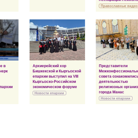
Православные видео
е в
Архиерейский хор
Представители
черк
Бишкекской и Кыргызской
Межконфессиональн
епархии выступил на VIII
совета ознакомились
Кыргызско-Российском
деятельностью
пархии
экономическом форуме
религиозных органи
города Манас
Новости епархии
Новости епархии