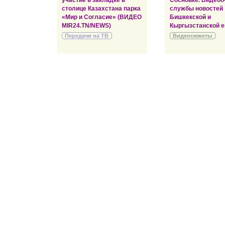
участие в закладке в
Сосновке. Видеоо
столице Казахстана парка
службы новостей
«Мир и Согласие» (ВИДЕО
Бишкекской и
MIR24.TN/NEWS)
Кыргызстанской е
Передачи на ТВ
Видеосюжеты