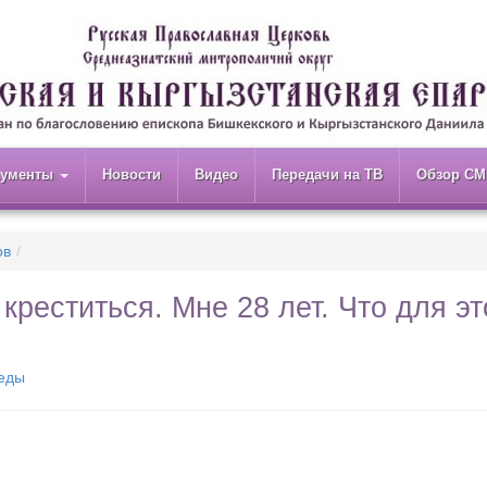
кументы
Новости
Видео
Передачи на ТВ
Обзор СМ
ов
креститься. Мне 28 лет. Что для эт
седы