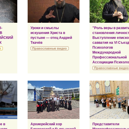
Ы-
Уроки и смыслы
"Роль веры в развит
 В
искушения Христа в
становления личност
ИЙСКИЙ
пустыне — отец Андрей
Выступление еписко
К
Ткачёв
савватия на VI Съез
Психологов
и
Православные видео
Международной
Профессиональной
Ассоциации Психоло
Православные видео
е в
Архиерейский хор
Представители