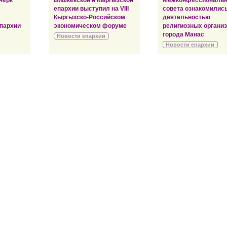
черк
Бишкекской и Кыргызской
Межконфессиональн
епархии выступил на VIII
совета ознакомились
Кыргызско-Российском
деятельностью
пархии
экономическом форуме
религиозных органи
города Манас
Новости епархии
Новости епархии