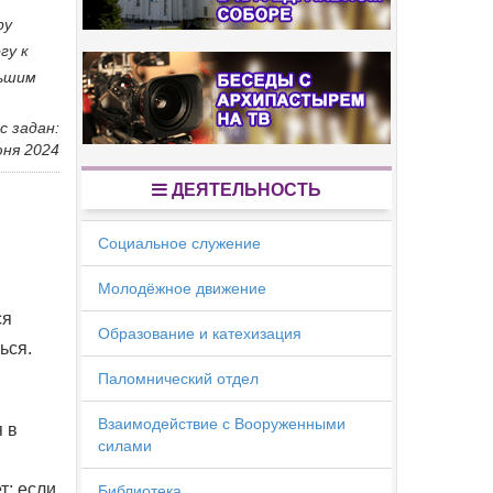
ру
гу к
льшим
с задан:
юня 2024
ДЕЯТЕЛЬНОСТЬ
Социальное служение
Молодёжное движение
ся
Образование и катехизация
ься.
Паломнический отдел
Взаимодействие с Вооруженными
я в
силами
: если
Библиотека