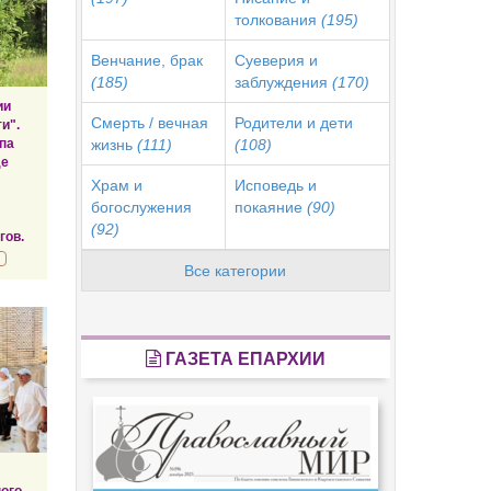
толкования
(195)
Венчание, брак
Суеверия и
(185)
заблуждения
(170)
ии
Смерть / вечная
Родители и дети
и".
па
жизнь
(111)
(108)
де
Храм и
Исповедь и
богослужения
покаяние
(90)
(92)
гов.
Все категории
ГАЗЕТА ЕПАРХИИ