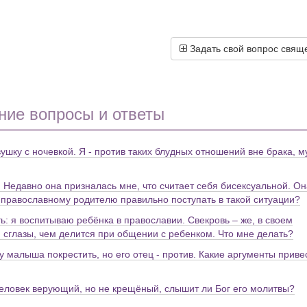
Задать свой вопрос свящ
ние вопросы и ответы
ушку с ночевкой. Я - против таких блудных отношений вне брака, м
. Недавно она призналась мне, что считает себя бисексуальной. Он
ак православному родителю правильно поступать в такой ситуации?
ь: я воспитываю ребёнка в православии. Свекровь – же, в своем
 сглазы, чем делится при общении с ребенком. Что мне делать?
 малыша покрестить, но его отец - против. Какие аргументы приве
человек верующий, но не крещёный, слышит ли Бог его молитвы?