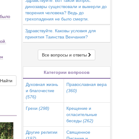
Здравствуйте. Вот такой вопрос:
динозавры существовали и вымерли до
творения человека? Ведь до
 было
грехопадения не было смерти.
Здравствуйте. Каковы условия для
принятия Таинства Венчания?
ой.
Все вопросы и ответы
ин
Категории вопросов
Найти
Духовная жизнь
Православная вера
и благочестие
(360)
(576)
Грехи
(298)
Крещение и
огласительные
беседы
(262)
Другие религии
Священное
(197)
Писание и