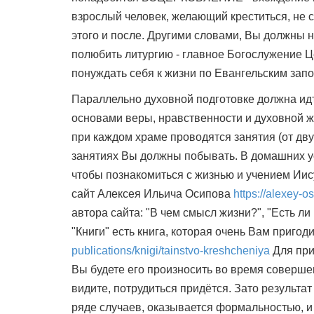
взрослый человек, желающий креститься, не с
этого и после. Другими словами, Вы должны 
полюбить литургию - главное Богослужение Ц
понуждать себя к жизни по Евангельским зап
Параллельно духовной подготовке должна идт
основами веры, нравственности и духовной 
при каждом храме проводятся занятия (от дв
занятиях Вы должны побывать. В домашних ус
чтобы познакомиться с жизнью и учением Иис
сайт Алексея Ильича Осипова
https://alexey-os
автора сайта: "В чем смысл жизни?", "Есть ли 
"Книги" есть книга, которая очень Вам приго
publications/knigi/tainstvo-kreshcheniya
Для при
Вы будете его произносить во время соверш
видите, потрудиться придётся. Зато результат
ряде случаев, оказывается формальностью, и