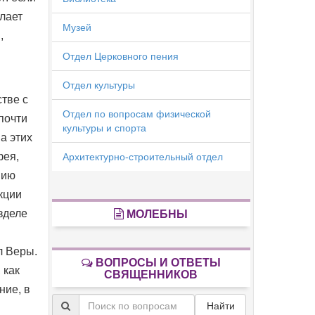
елает
Музей
и,
Отдел Церковного пения
Отдел культуры
тве с
Отдел по вопросам физической
почти
культуры и спорта
а этих
фея,
Архитектурно-строительный отдел
нию
кции
азделе
МОЛЕБНЫ
л Веры.
ВОПРОСЫ И ОТВЕТЫ
 как
СВЯЩЕННИКОВ
ние, в
Найти