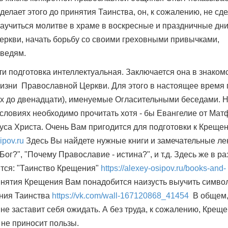
делает этого до принятия Таинства, он, к сожалению, не сд
научиться молитве в храме в воскресные и праздничные дн
еркви, начать борьбу со своими греховными привычками,
оведям.
и подготовка интеллектуальная. Заключается она в знакомс
жизни Православной Церкви. Для этого в настоящее время 
ух до двенадцати), именуемые Огласительными беседами. Н
ловиях необходимо прочитать хотя - бы Евангелие от Мат
уса Христа. Очень Вам пригодится для подготовки к Креще
ipov.ru
Здесь Вы найдете нужные книги и замечательные ле
Бог?", "Почему Православие - истина?", и т.д. Здесь же в р
дится: "Таинство Крещения"
https://alexey-osipov.ru/books-and-
нятия Крещения Вам понадобится наизусть выучить симво
ения Таинства
https://vk.com/wall-167120868_41454
В общем,
 не заставит себя ожидать. А без труда, к сожалению, Креще
 не приносит пользы.