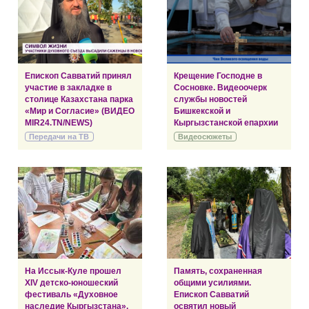
Епископ Савватий принял
Крещение Господне в
участие в закладке в
Сосновке. Видеоочерк
столице Казахстана парка
службы новостей
«Мир и Согласие» (ВИДЕО
Бишкекской и
MIR24.TN/NEWS)
Кыргызстанской епархии
Передачи на ТВ
Видеосюжеты
На Иссык-Куле прошел
Память, сохраненная
XIV детско-юношеский
общими усилиями.
фестиваль «Духовное
Епископ Савватий
наследие Кыргызстана».
освятил новый