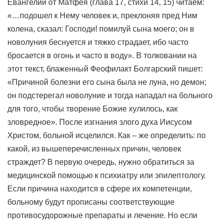
Евангелии от Матфея (глава 17, стихи 14, 15) читаем:
«…подошел к Нему человек и, преклоняя пред Ним
колена, сказал: Господи! помилуй сына моего; он в
новолуния беснуется и тяжко страдает, ибо часто
бросается в огонь и часто в воду». В толковании на
этот текст, блаженный Феофилакт Болгарский пишет:
«Причиной болезни его сына была не луна, но демон;
он подстерегал новолуние и тогда нападал на больного
для того, чтобы творение Божие хулилось, как
зловредное». После изгнания злого духа Иисусом
Христом, больной исцелился. Как – же определить: по
какой, из вышеперечисленных причин, человек
страждет? В первую очередь, нужно обратиться за
медицинской помощью к психиатру или эпилептологу.
Если причина находится в сфере их компетенции,
больному будут прописаны соответствующие
противосудорожные препараты и лечение. Но если