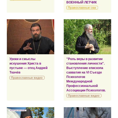
ВОЕННЫЙ ЛЕТЧИК
Православные сми
Уроки и смыслы
"Роль веры в развитии
искушения Христа в
становления личности".
пустыне — отец Андрей
Выступление епископа
Ткачёв
савватия на VI Съезде
Психологов
Православные видео
Международной
Профессиональной
Ассоциации Психологов.
Православные видео