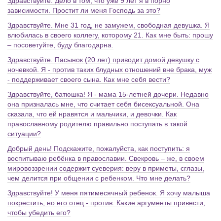
Здравствуйте. Дело в том, что уже 9 лет я в порно
зависимости. Простит ли меня Господь за это?
Здравствуйте. Мне 31 год, не замужем, свободная девушка. Я
влюбилась в своего коллегу, которому 21. Как мне быть: прошу
– посоветуйте, буду благодарна.
Здравствуйте. Пасынок (20 лет) приводит домой девушку с
ночевкой. Я - против таких блудных отношений вне брака, муж
- поддерживает своего сына. Как мне себя вести?
Здравствуйте, батюшка! Я - мама 15-летней дочери. Недавно
она призналась мне, что считает себя бисексуальной. Она
сказала, что ей нравятся и мальчики, и девочки. Как
православному родителю правильно поступать в такой
ситуации?
Добрый день! Подскажите, пожалуйста, как поступить: я
воспитываю ребёнка в православии. Свекровь – же, в своем
мировоззрении содержит суеверия: веру в приметы, сглазы,
чем делится при общении с ребенком. Что мне делать?
Здравствуйте! У меня пятимесячный ребенок. Я хочу малыша
покрестить, но его отец - против. Какие аргументы привести,
чтобы убедить его?