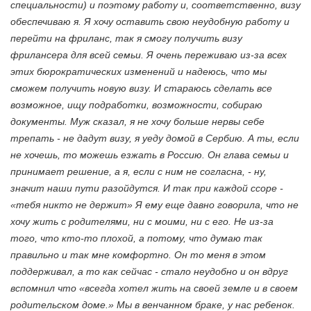
специальности) и поэтому работу и, соответственно, визу
обеспечиваю я. Я хочу оставить свою неудобную работу и
перейти на фриланс, так я смогу получить визу
фрилансера для всей семьи. Я очень переживаю из-за всех
этих бюрократических изменений и надеюсь, что мы
сможем получить новую визу. И стараюсь сделать все
возможное, ищу подработки, возможности, собираю
документы. Муж сказал, я не хочу больше нервы себе
трепать - не дадут визу, я уеду домой в Сербию. А ты, если
не хочешь, то можешь езжать в Россию. Он глава семьи и
принимает решение, а я, если с ним не согласна, - ну,
значит наши пути разойдутся. И так при каждой ссоре -
«тебя никто не держит» Я ему еще давно говорила, что не
хочу жить с родителями, ни с моими, ни с его. Не из-за
того, что кто-то плохой, а потому, что думаю так
правильно и так мне комфортно. Он то меня в этом
поддерживал, а то как сейчас - стало неудобно и он вдруг
вспомнил что «всегда хотел жить на своей земле и в своем
родительском доме.» Мы в венчанном браке, у нас ребенок.