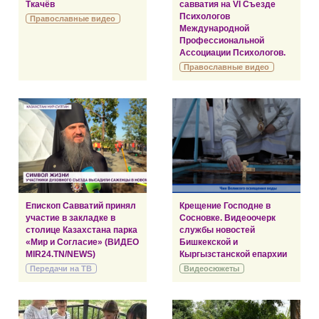
Ткачёв
савватия на VI Съезде
Психологов
Православные видео
Международной
Профессиональной
Ассоциации Психологов.
Православные видео
Епископ Савватий принял
Крещение Господне в
участие в закладке в
Сосновке. Видеоочерк
столице Казахстана парка
службы новостей
«Мир и Согласие» (ВИДЕО
Бишкекской и
MIR24.TN/NEWS)
Кыргызстанской епархии
Передачи на ТВ
Видеосюжеты