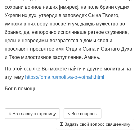
сохрани воинов наших [имярек], на поле брани сущих.
Укрепи их дух, утверди в заповедех Сына Твоего,
умножи в них веру, просвети ум, даждь мужество во
бранех, да, непорочно исполнивше ратное служение,
целы и невредимы возвратятся в домы своя и
прославят пресвятое имя Отца и Сына и Святаго Духа
и Твое милостивное заступление. Аминь.
По этой ссылке Вы можете найти и другие молитвы на
эту тему
https://foma.ru/molitva-o-voinah.html
Бог в помощь.
На главную страницу
< Все вопросы
Задать свой вопрос священнику