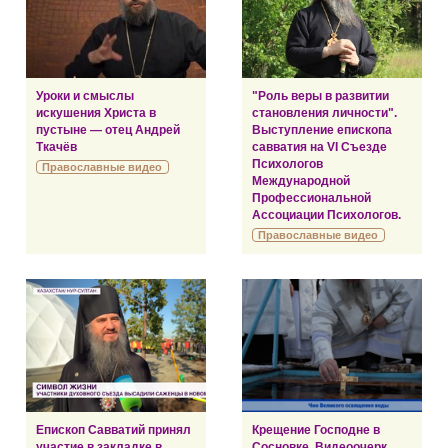
Уроки и смыслы
"Роль веры в развитии
искушения Христа в
становления личности".
пустыне — отец Андрей
Выступление епископа
Ткачёв
савватия на VI Съезде
Психологов
Православные видео
Международной
Профессиональной
Ассоциации Психологов.
Православные видео
Епископ Савватий принял
Крещение Господне в
участие в закладке в
Сосновке. Видеоочерк