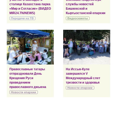
столице Казахстана парка
службы новостей
«Мир и Согласие» (ВИДЕО
Бишкекской и
MIR24.TN/NEWS)
Кыргызстанской епархии
Передачи на ТВ
Видеосюжеты
Православные татары
На Иссык-Куле
отпраздновали День
завершился V
Крещения Руси
Международный слет
проведением
трезвости и здоровья
православного джыена
Новости епархии
Новости епархии