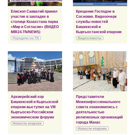
Епископ Савватий принял
Крещение Господне в
участие в закладке в
Сосновке. Видеоочерк
столице Казахстана парка
службы новостей
«Мир и Согласие» (ВИДЕО
Бишкекской и
MIR24.TN/NEWS)
Кыргызстанской епархии
Передачи на ТВ
Видеосюжеты
Архиерейский хор
Представители
Бишкекской и Кыргызской
Межконфессионального
епархии выступил на VIII
совета ознакомились с
Кыргызско-Российском
деятельностью
экономическом форуме
религиозных организаций
города Манас
Новости епархии
Новости епархии