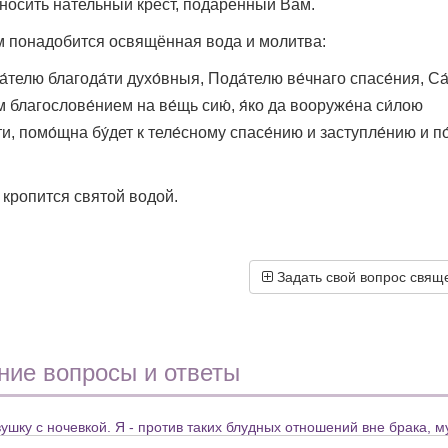
 носить нательный крест, подаренный Вам.
м понадобится освящённая вода и молитва:
а́телю благода́ти духо́вныя, Пода́телю ве́чнаго спасе́ния, Са
им благослове́нием на ве́щь сию́, я́ко да вооруже́на си́лою
ти, помо́щна бу́дет к теле́сному спасе́нию и заступле́нию и п
 кропится святой водой.
Задать свой вопрос свящ
ние вопросы и ответы
ушку с ночевкой. Я - против таких блудных отношений вне брака, м