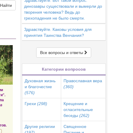
Здравствуйте. Вот такой вопрос:
Найти
динозавры существовали и вымерли до
творения человека? Ведь до
грехопадения не было смерти.
Здравствуйте. Каковы условия для
принятия Таинства Венчания?
Все вопросы и ответы
Категории вопросов
Духовная жизнь
Православная вера
и благочестие
(360)
ии
(576)
и".
па
Грехи
(298)
Крещение и
де
огласительные
беседы
(262)
гов.
Другие религии
Священное
(197)
Писание и