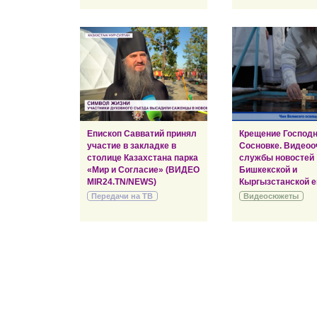
Епископ Савватий принял
Крещение Господн
участие в закладке в
Сосновке. Видеоо
столице Казахстана парка
службы новостей
«Мир и Согласие» (ВИДЕО
Бишкекской и
MIR24.TN/NEWS)
Кыргызстанской е
Передачи на ТВ
Видеосюжеты