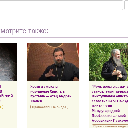
мотрите также:
Ы-
Уроки и смыслы
"Роль веры в развит
 В
искушения Христа в
становления личност
ИЙСКИЙ
пустыне — отец Андрей
Выступление еписко
К
Ткачёв
савватия на VI Съез
Психологов
и
Православные видео
Международной
Профессиональной
Ассоциации Психоло
Православные видео