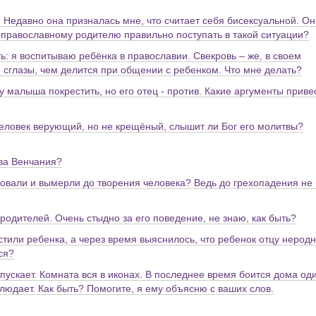
. Недавно она призналась мне, что считает себя бисексуальной. Он
ак православному родителю правильно поступать в такой ситуации?
ь: я воспитываю ребёнка в православии. Свекровь – же, в своем
 сглазы, чем делится при общении с ребенком. Что мне делать?
 малыша покрестить, но его отец - против. Какие аргументы приве
человек верующий, но не крещёный, слышит ли Бог его молитвы?
тва Венчания?
вовали и вымерли до творения человека? Ведь до грехопадения не
 родителей. Очень стыдно за его поведение, не знаю, как быть?
стили ребенка, а через время выяснилось, что ребенок отцу неродн
ся?
ропускает. Комната вся в иконах. В последнее время боится дома од
аблюдает. Как быть? Помогите, я ему объясню с ваших слов.