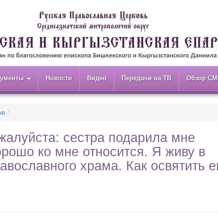
кументы
Новости
Видео
Передачи на ТВ
Обзор СМ
ов
жалуйста: сестра подарила мне
орошо ко мне относится. Я живу в
авославного храма. Как освятить е