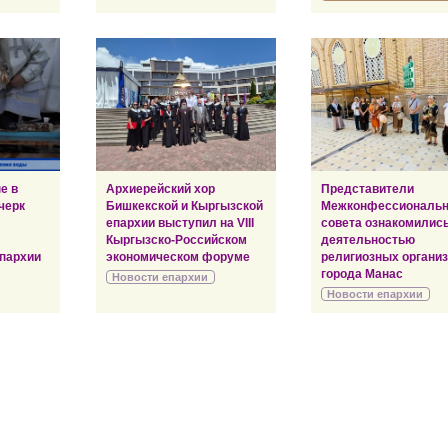
е в
Архиерейский хор
Представители
черк
Бишкекской и Кыргызской
Межконфессиональн
епархии выступил на VIII
совета ознакомились
Кыргызско-Российском
деятельностью
пархии
экономическом форуме
религиозных органи
города Манас
Новости епархии
Новости епархии