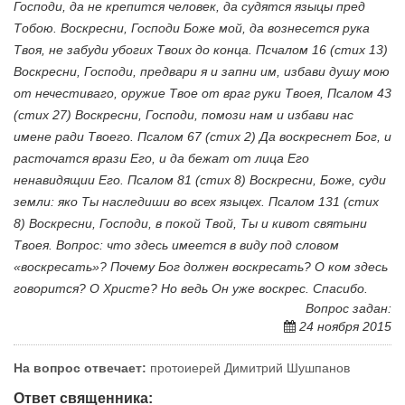
Господи, да не крепится человек, да судятся языцы пред
Тобою. Воскресни, Господи Боже мой, да вознесется рука
Твоя, не забуди убогих Твоих до конца. Псчалом 16 (стих 13)
Воскресни, Господи, предвари я и запни им, избави душу мою
от нечестиваго, oружие Твое от враг руки Твоея, Псалом 43
(стих 27) Воскресни, Господи, помози нам и избави нас
имене ради Твоего. Псалом 67 (стих 2) Да воскреснет Бог, и
расточатся врази Его, и да бежат от лица Его
ненавидящии Его. Псалом 81 (стих 8) Воскресни, Боже, суди
земли: яко Ты наследиши во всех языцех. Псалом 131 (стих
8) Воскресни, Господи, в покой Твой, Ты и кивот святыни
Твоея. Вопрос: что здесь имеется в виду под словом
«воскресать»? Почему Бог должен воскресать? О ком здесь
говорится? О Христе? Но ведь Он уже воскрес. Спасибо.
Вопрос задан:
24 ноября 2015
На вопрос отвечает:
протоиерей Димитрий Шушпанов
Ответ священника: