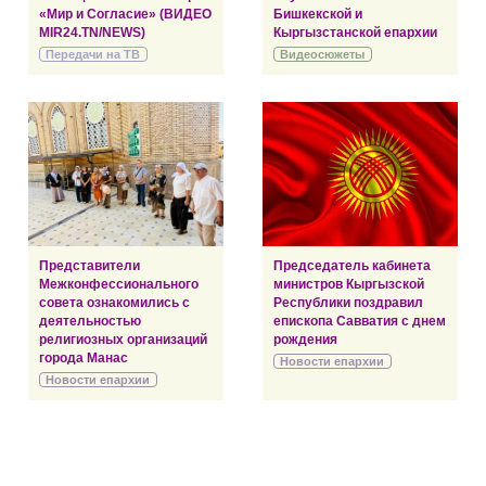
«Мир и Согласие» (ВИДЕО
Бишкекской и
MIR24.TN/NEWS)
Кыргызстанской епархии
Передачи на ТВ
Видеосюжеты
Представители
Председатель кабинета
Межконфессионального
министров Кыргызской
совета ознакомились с
Республики поздравил
деятельностью
епископа Савватия с днем
религиозных организаций
рождения
города Манас
Новости епархии
Новости епархии