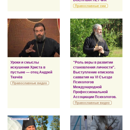
ВОЕННЫЙ ЛЕТЧИК
Православные сми
Уроки и смыслы
"Роль веры в развитии
искушения Христа в
становления личности".
пустыне — отец Андрей
Выступление епископа
Ткачёв
савватия на VI Съезде
Психологов
Православные видео
Международной
Профессиональной
Ассоциации Психологов.
Православные видео