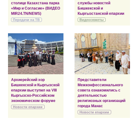
столице Казахстана парка
службы новостей
«Мир и Согласие» (ВИДЕО
Бишкекской и
MIR24.TN/NEWS)
Кыргызстанской епархии
Передачи на ТВ
Видеосюжеты
Архиерейский хор
Представители
Бишкекской и Кыргызской
Межконфессионального
епархии выступил на VIII
совета ознакомились с
Кыргызско-Российском
деятельностью
экономическом форуме
религиозных организаций
города Манас
Новости епархии
Новости епархии