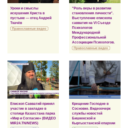
Уроки и смыслы
"Роль веры в развитии
искушения Христа в
становления личности".
пустыне — отец Андрей
Выступление епископа
Ткачёв
савватия на VI Съезде
Психологов
Православные видео
Международной
Профессиональной
Ассоциации Психологов.
Православные видео
Епископ Савватий принял
Крещение Господне в
участие в закладке в
Сосновке. Видеоочерк
столице Казахстана парка
службы новостей
«Мир и Согласие» (ВИДЕО
Бишкекской и
MIR24.TN/NEWS)
Кыргызстанской епархии