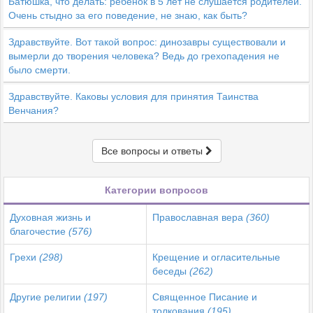
Батюшка, что делать: ребёнок в 5 лет не слушается родителей.
Очень стыдно за его поведение, не знаю, как быть?
Здравствуйте. Вот такой вопрос: динозавры существовали и
вымерли до творения человека? Ведь до грехопадения не
было смерти.
Здравствуйте. Каковы условия для принятия Таинства
Венчания?
Все вопросы и ответы
Категории вопросов
Духовная жизнь и
Православная вера
(360)
благочестие
(576)
Грехи
(298)
Крещение и огласительные
беседы
(262)
Другие религии
(197)
Священное Писание и
толкования
(195)