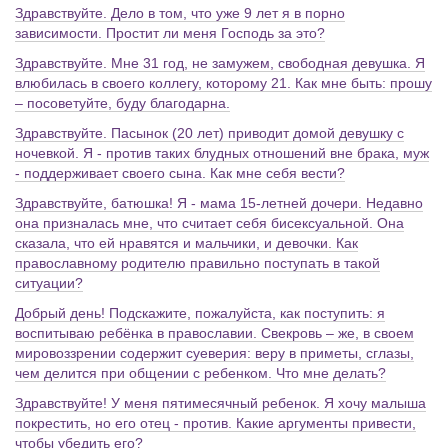
Здравствуйте. Дело в том, что уже 9 лет я в порно
зависимости. Простит ли меня Господь за это?
Здравствуйте. Мне 31 год, не замужем, свободная девушка. Я
влюбилась в своего коллегу, которому 21. Как мне быть: прошу
– посоветуйте, буду благодарна.
Здравствуйте. Пасынок (20 лет) приводит домой девушку с
ночевкой. Я - против таких блудных отношений вне брака, муж
- поддерживает своего сына. Как мне себя вести?
Здравствуйте, батюшка! Я - мама 15-летней дочери. Недавно
она призналась мне, что считает себя бисексуальной. Она
сказала, что ей нравятся и мальчики, и девочки. Как
православному родителю правильно поступать в такой
ситуации?
Добрый день! Подскажите, пожалуйста, как поступить: я
воспитываю ребёнка в православии. Свекровь – же, в своем
мировоззрении содержит суеверия: веру в приметы, сглазы,
чем делится при общении с ребенком. Что мне делать?
Здравствуйте! У меня пятимесячный ребенок. Я хочу малыша
покрестить, но его отец - против. Какие аргументы привести,
чтобы убедить его?