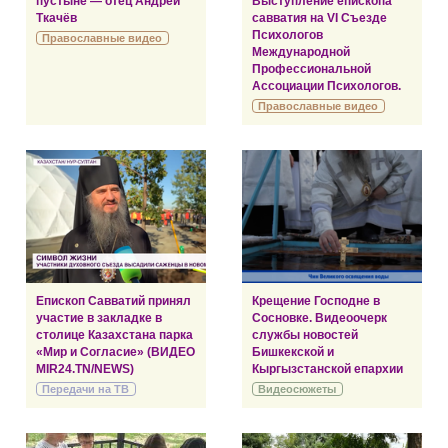
пустыне — отец Андрей
Выступление епископа
Ткачёв
савватия на VI Съезде
Психологов
Православные видео
Международной
Профессиональной
Ассоциации Психологов.
Православные видео
Епископ Савватий принял
Крещение Господне в
участие в закладке в
Сосновке. Видеоочерк
столице Казахстана парка
службы новостей
«Мир и Согласие» (ВИДЕО
Бишкекской и
MIR24.TN/NEWS)
Кыргызстанской епархии
Передачи на ТВ
Видеосюжеты