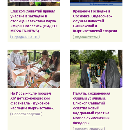
Епископ Савватий принял
Крещение Господне в
участие в закладке в
Сосновке. Видеоочерк
столице Казахстана парка
службы новостей
«Мир и Согласие» (ВИДЕО
Бишкекской и
MIR24.TN/NEWS)
Кыргызстанской епархии
Передачи на ТВ
Видеосюжеты
На Иссык-Куле прошел
Память, сохраненная
XIV детско-юношеский
общими усилиями.
фестиваль «Духовное
Епископ Савватий
наследие Кыргызстана».
освятил новый
надгробный крест на
Новости епархии
могиле схимонахини
Феодоры
Новости епархии