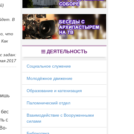
й)
йдет. В
о, что
 Как
ДЕЯТЕЛЬНОСТЬ
с задан:
мая 2017
Социальное служение
Молодёжное движение
Образование и катехизация
лишь
Паломнический отдел
 бес
Взаимодействие с Вооруженными
ть с
силами
Во-
Библиотека