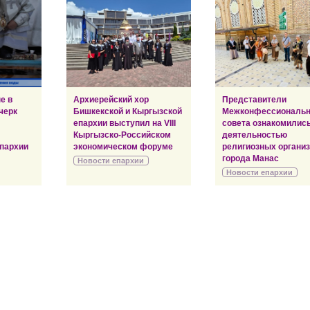
е в
Архиерейский хор
Представители
черк
Бишкекской и Кыргызской
Межконфессиональн
епархии выступил на VIII
совета ознакомились
Кыргызско-Российском
деятельностью
пархии
экономическом форуме
религиозных органи
города Манас
Новости епархии
Новости епархии