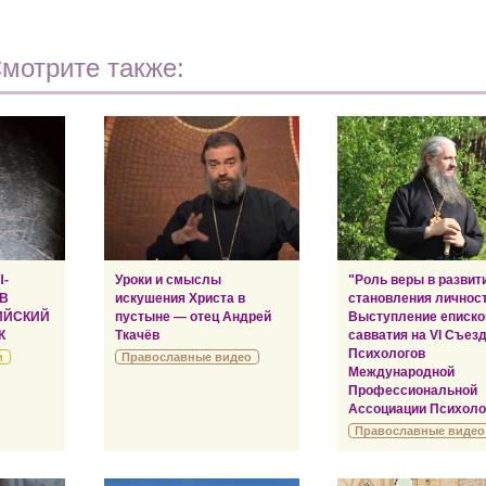
мотрите также:
Ы-
Уроки и смыслы
"Роль веры в развит
 В
искушения Христа в
становления личност
ИЙСКИЙ
пустыне — отец Андрей
Выступление еписко
К
Ткачёв
савватия на VI Съез
Психологов
и
Православные видео
Международной
Профессиональной
Ассоциации Психоло
Православные видео