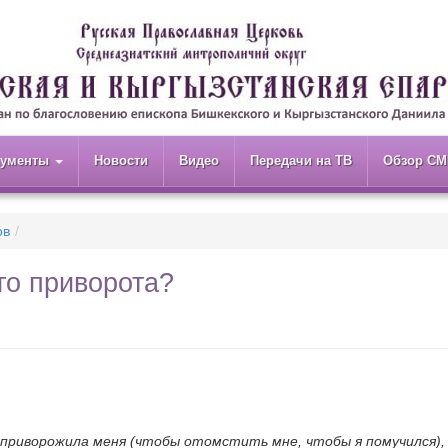
кументы
Новости
Видео
Передачи на ТВ
Обзор СМ
ов
го приворота?
 приворожила меня (чтобы отомстить мне, чтобы я помучился),