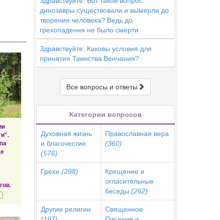
Здравствуйте. Вот такой вопрос:
динозавры существовали и вымерли до
творения человека? Ведь до
грехопадения не было смерти.
Здравствуйте. Каковы условия для
принятия Таинства Венчания?
Все вопросы и ответы
Категории вопросов
ии
Духовная жизнь
Православная вера
и".
и благочестие
(360)
па
де
(576)
Грехи
(298)
Крещение и
огласительные
гов.
беседы
(262)
Другие религии
Священное
(197)
Писание и