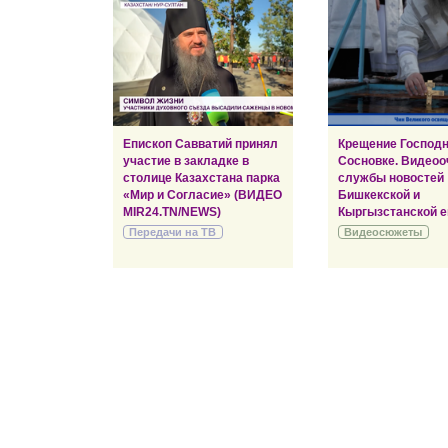
Епископ Савватий принял
Крещение Господн
участие в закладке в
Сосновке. Видеоо
столице Казахстана парка
службы новостей
«Мир и Согласие» (ВИДЕО
Бишкекской и
MIR24.TN/NEWS)
Кыргызстанской е
Передачи на ТВ
Видеосюжеты