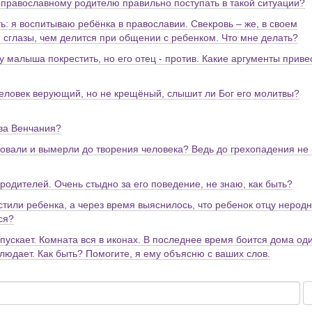
ак православному родителю правильно поступать в такой ситуации?
ь: я воспитываю ребёнка в православии. Свекровь – же, в своем
 сглазы, чем делится при общении с ребенком. Что мне делать?
 малыша покрестить, но его отец - против. Какие аргументы приве
человек верующий, но не крещёный, слышит ли Бог его молитвы?
тва Венчания?
вовали и вымерли до творения человека? Ведь до грехопадения не
 родителей. Очень стыдно за его поведение, не знаю, как быть?
стили ребенка, а через время выяснилось, что ребенок отцу неродн
ся?
ропускает. Комната вся в иконах. В последнее время боится дома од
аблюдает. Как быть? Помогите, я ему объясню с ваших слов.