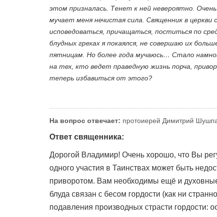
этом призналась. Тенет к ней невероятно. Очень 
мучает меня нечистая сила. Священник в церкви 
исповедоваться, причащаться, поститься по сред
блудных грехах я покаялся, не совершаю их больше
пятницам. Но более года мучаюсь… Стало намно
на тех, кто ведет праведную жизнь порча, приво
теперь избавиться от этого?
На вопрос отвечает:
протоиерей Димитрий Шушп
Ответ священника:
Дорогой Владимир! Очень хорошо, что Вы рег
одного участия в Таинствах может быть недо
приворотом. Вам необходимы ещё и духовные 
блуда связан с бесом гордости (как ни стран
подавления производных страсти гордости: ос