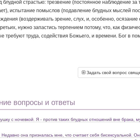
 блудной страстью: трезвение (постоянное наблюдение за 
дает), испытание помыслов (подавление блудных мыслей пос
ждения (воздерживать зрение, слух, и, особенно, осязание о
третьих, нужно запастись терпением потому, что, как физиче
ые требуют труда, содействия Божьего, и времени. Бог в по
Задать свой вопрос свящ
ние вопросы и ответы
ушку с ночевкой. Я - против таких блудных отношений вне брака, м
. Недавно она призналась мне, что считает себя бисексуальной. Он