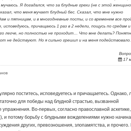
мучаюсь. Я догадался, что за блудные грехи (не с этой женщино
сказал, что меня мучает блудный бес. Сказал, что мне нужно
ам и пятницам, и в многодневные посты, и со временем все про
, исповедуюсь, причащаюсь 1 раз в 2 недели, пощусь по средам и
го легче, но полностью не проходит… Что мне делать? Понятн
рот не действуют. Но я сильно грешил и на меня подействовало.
Вопро
17 
анов
улярно поститесь, исповедуетесь и причащаетесь. Однако, 
статочно для победы над блудной страстью, вызванной
упражнения. Во-первых, согласно православной аскетике,
но), и потому борьбу с блудными вожделениями нужно начина
уждения других, превозношения, злопамятства, и прочего. 