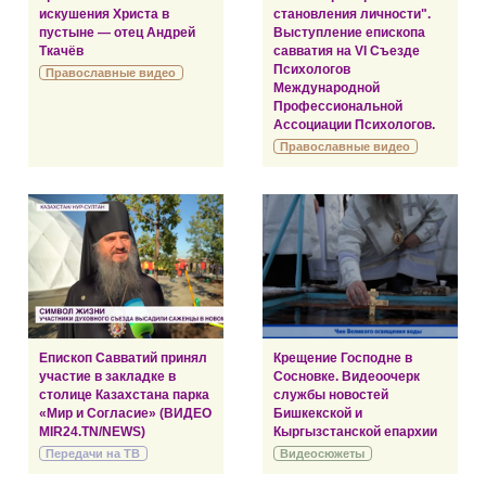
искушения Христа в
становления личности".
пустыне — отец Андрей
Выступление епископа
Ткачёв
савватия на VI Съезде
Психологов
Православные видео
Международной
Профессиональной
Ассоциации Психологов.
Православные видео
Епископ Савватий принял
Крещение Господне в
участие в закладке в
Сосновке. Видеоочерк
столице Казахстана парка
службы новостей
«Мир и Согласие» (ВИДЕО
Бишкекской и
MIR24.TN/NEWS)
Кыргызстанской епархии
Передачи на ТВ
Видеосюжеты