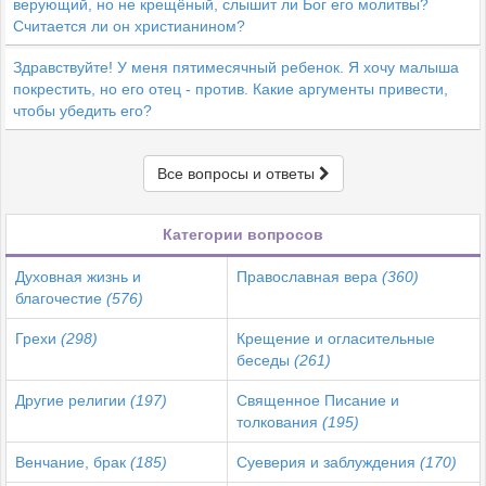
верующий, но не крещёный, слышит ли Бог его молитвы?
Считается ли он христианином?
Здравствуйте! У меня пятимесячный ребенок. Я хочу малыша
покрестить, но его отец - против. Какие аргументы привести,
чтобы убедить его?
Все вопросы и ответы
Категории вопросов
Духовная жизнь и
Православная вера
(360)
благочестие
(576)
Грехи
(298)
Крещение и огласительные
беседы
(261)
Другие религии
(197)
Священное Писание и
толкования
(195)
Венчание, брак
(185)
Суеверия и заблуждения
(170)