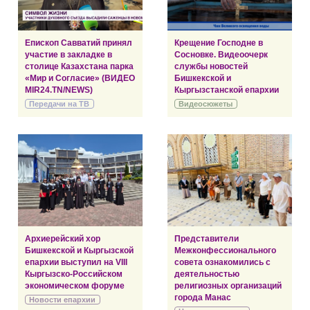
Епископ Савватий принял
Крещение Господне в
участие в закладке в
Сосновке. Видеоочерк
столице Казахстана парка
службы новостей
«Мир и Согласие» (ВИДЕО
Бишкекской и
MIR24.TN/NEWS)
Кыргызстанской епархии
Передачи на ТВ
Видеосюжеты
Архиерейский хор
Представители
Бишкекской и Кыргызской
Межконфессионального
епархии выступил на VIII
совета ознакомились с
Кыргызско-Российском
деятельностью
экономическом форуме
религиозных организаций
города Манас
Новости епархии