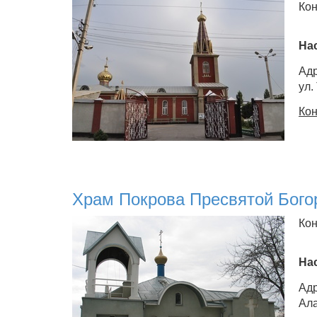
Кон
На
Адр
ул.
Кон
Храм Покрова Пресвятой Бого
Кон
На
Адр
Ала