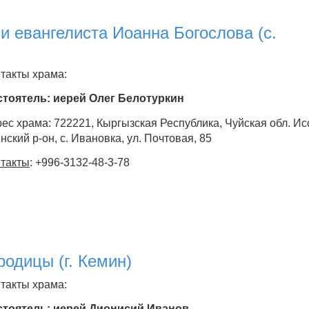
и евангелиста Иоанна Богослова (с.
такты храма:
стоятель:
иерей Олег Белотуркин
ес храма: 722221, Кыргызская Республика, Чуйская обл. Ис
нский р-он, с. Ивановка, ул. Почтовая, 85
такты
: +996-3132-48-3-78
одицы (г. Кемин)
такты храма:
стоятель: иерей Дионисий Иванов