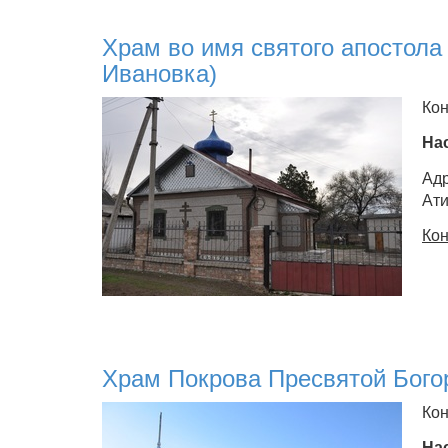
Храм во имя святого апостола 
Ивановка)
Кон
На
Адр
Ати
Кон
Храм Покрова Пресвятой Богор
Кон
На