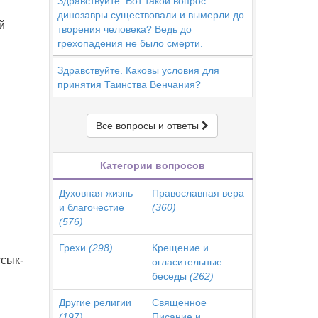
Здравствуйте. Вот такой вопрос:
динозавры существовали и вымерли до
й
творения человека? Ведь до
грехопадения не было смерти.
Здравствуйте. Каковы условия для
принятия Таинства Венчания?
Все вопросы и ответы
Категории вопросов
Духовная жизнь
Православная вера
и благочестие
(360)
(576)
Грехи
(298)
Крещение и
ссык-
огласительные
беседы
(262)
Другие религии
Священное
(197)
Писание и