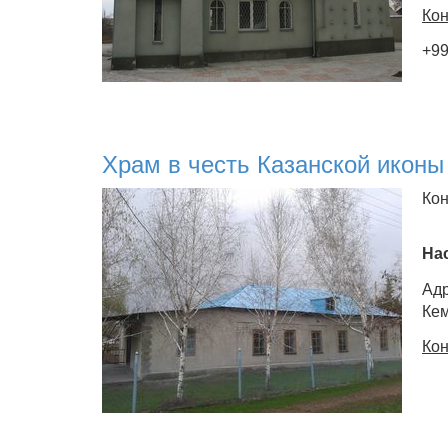
Кон
+99
Храм в честь Казанской иконы
Кон
На
Адр
Кем
Кон