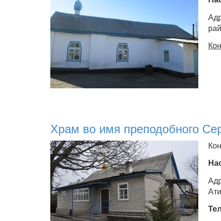
Адр
рай
Кон
Храм во имя преподобного Сер
Кон
На
Адр
Ати
Те