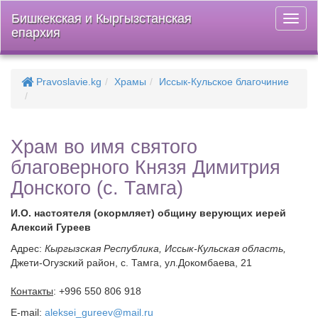
Бишкекская и Кыргызстанская
Откры
епархия
меню
Pravoslavie.kg
Храмы
Иссык-Кульское благочиние
Храм во имя святого
благоверного Князя Димитрия
Донского (с. Тамга)
И.О. настоятеля (окормляет) общину верующих иерей
Алексий Гуреев
Адрес:
Кыргызская Республика, Иссык-Кульская область,
Джети-Огузский район, с. Тамга, ул.Докомбаева, 21
Контакты
: +996 550 806 918
E-mail:
aleksei_gureev@mail.ru