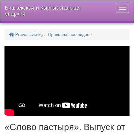
Бишкекская и Кыргызстанская
Откры
епархия
меню
Pravoslavie.kg
Православное видео
«Слово пастыря». Выпуск от