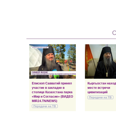
С
Епископ Савватий принял
Кыргызстан наход
участие в закладке в
месте встречи
столице Казахстана парка
цивилизаций
«Мир и Согласие» (ВИДЕО
Передачи на ТВ
MIR24.TN/NEWS)
Передачи на ТВ