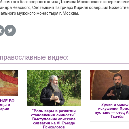
ей святого благоверного князя Даниила Московского и перенесен
сандра Невского, Святейший Патриарх Кирилл совершил Божеств
ального мужского монастыря г. Москвы.
 православные видео:
ЕНИЕ ВО
Уроки и смыс
ицы и
искушения Хрис
Марии
"Роль веры в развитии
пустыне — отец А
становления личности".
Ткачёв
Выступление епископа
савватия на VI Съезде
Психологов