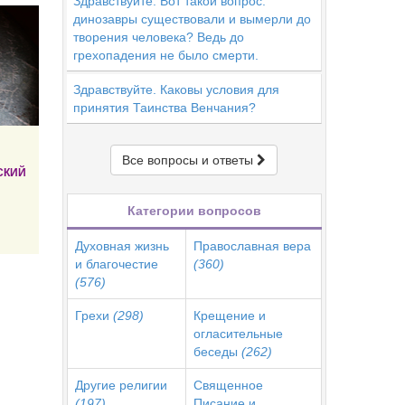
Здравствуйте. Вот такой вопрос:
динозавры существовали и вымерли до
творения человека? Ведь до
грехопадения не было смерти.
Здравствуйте. Каковы условия для
принятия Таинства Венчания?
Все вопросы и ответы
СКИЙ
Категории вопросов
Духовная жизнь
Православная вера
и благочестие
(360)
(576)
Грехи
(298)
Крещение и
огласительные
беседы
(262)
Другие религии
Священное
(197)
Писание и