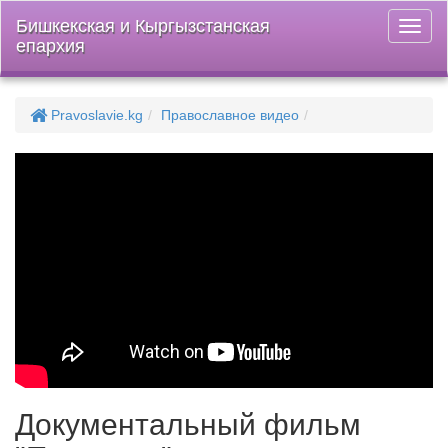
Бишкекская и Кыргызстанская
Откры
епархия
меню
Pravoslavie.kg
Православное видео
Документальный фильм