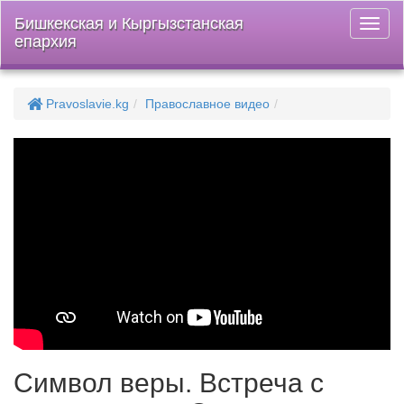
Бишкекская и Кыргызстанская
Откры
епархия
меню
Pravoslavie.kg
Православное видео
Символ веры. Встреча с