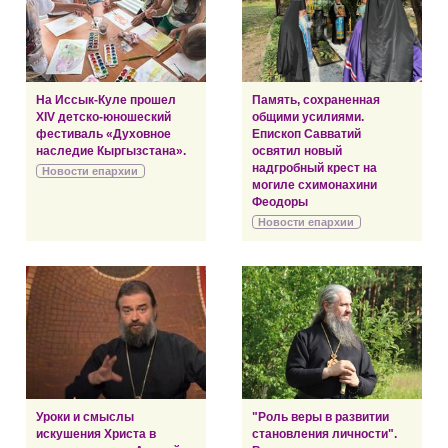
На Иссык-Куле прошел
Память, сохраненная
XIV детско-юношеский
общими усилиями.
фестиваль «Духовное
Епископ Савватий
наследие Кыргызстана».
освятил новый
надгробный крест на
Новости епархии
могиле схимонахини
Феодоры
Новости епархии
Уроки и смыслы
"Роль веры в развитии
искушения Христа в
становления личности".