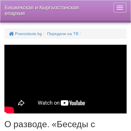
Бишкекская и Кыргызстанская
Откры
епархия
меню
Pravoslavie.kg
Передачи на ТВ
О разводе. «Беседы с