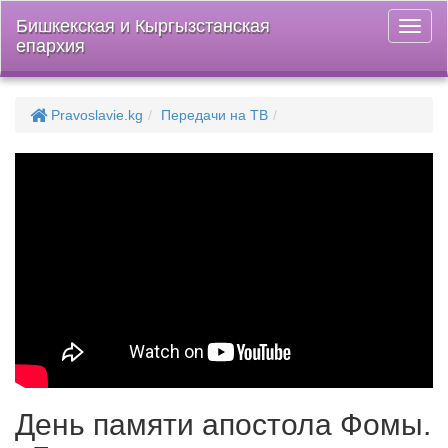
Бишкекская и Кыргызстанская
Откры
епархия
меню
Pravoslavie.kg
Передачи на ТВ
День памяти апостола Фомы.