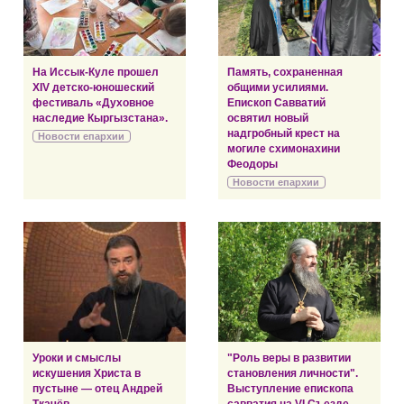
На Иссык-Куле прошел
Память, сохраненная
XIV детско-юношеский
общими усилиями.
фестиваль «Духовное
Епископ Савватий
наследие Кыргызстана».
освятил новый
надгробный крест на
Новости епархии
могиле схимонахини
Феодоры
Новости епархии
Уроки и смыслы
"Роль веры в развитии
искушения Христа в
становления личности".
пустыне — отец Андрей
Выступление епископа