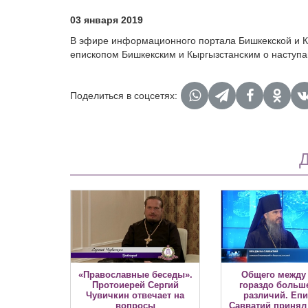
03 января 2019
В эфире информационного портала Бишкекской и 
епископом Бишкекским и Кыргызстанским о наступ
Поделиться в соцсетях:
Д
«Православные беседы».
Общего между
Протоиерей Сергий
гораздо больш
Чувичкин отвечает на
различий. Еп
вопросы
Савватий принял