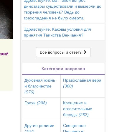
Здравствуйте. Вот такой вопрос:
динозавры существовали и вымерли до
творения человека? Ведь до
грехопадения не было смерти.
Здравствуйте. Каковы условия для
принятия Таинства Венчания?
Все вопросы и ответы
СКИЙ
Категории вопросов
Духовная жизнь
Православная вера
и благочестие
(360)
(576)
Грехи
(298)
Крещение и
огласительные
беседы
(262)
Другие религии
Священное
(197)
Писание и