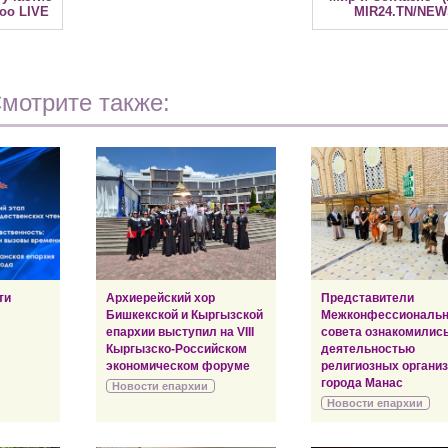
оо LIVE
MIR24.TN/NEW
мотрите также:
ти
Архиерейский хор
Представители
Бишкекской и Кыргызской
Межконфессиональн
епархии выступил на VIII
совета ознакомились
Кыргызско-Российском
деятельностью
экономическом форуме
религиозных органи
города Манас
Новости епархии
Новости епархии