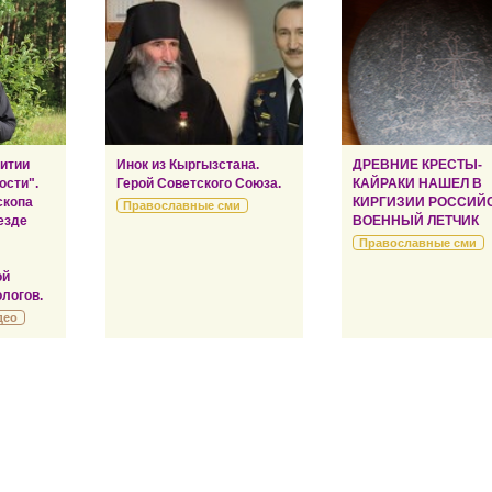
витии
Инок из Кыргызстана.
ДРЕВНИЕ КРЕСТЫ-
ости".
Герой Советского Союза.
КАЙРАКИ НАШЕЛ В
скопа
КИРГИЗИИ РОССИЙ
Православные сми
езде
ВОЕННЫЙ ЛЕТЧИК
Православные сми
ой
логов.
део