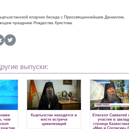
Кыргызстанской епархии беседа с Преосвященнейшим Даниилом,
ающем празднике Рождества Христова.
ругие выпуски:
 нами
Кыргызстан находится в
Епископ Савватий 
е, чем
месте встречи
участие в заклад
ископ
цивилизаций
столице Казахстан
 участие
«Мир и Согласие» 