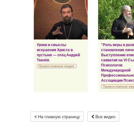
Уроки и смыслы
"Роль веры в раз
искушения Христа в
становления личн
пустыне — отец Андрей
Выступление епи
Ткачёв
савватия на VI Съ
Психологов
Православные видео
Международной
Профессиональн
Ассоциации Психо
Православные ви
На главную страницу
Все видео