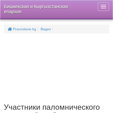
Бишкекская и Кыргызстанская
Откры
епархия
меню
Pravoslavie.kg
Видео
Участники паломнического