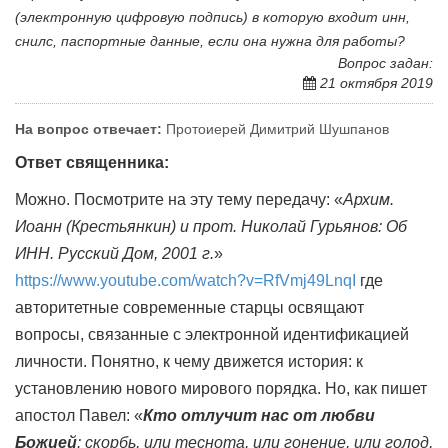
(электронную цифровую подпись) в которую входит инн,
снилс, паспортные данные, если она нужна для работы?
Вопрос задан:
21 октября 2019
На вопрос отвечает:
Протоиерей Димитрий Шушпанов
Ответ священника:
Можно. Посмотрите на эту тему передачу: «
Архим.
Иоанн (Крестьянкин) и прот. Николай Гурьянов: Об
ИНН. Русский Дом, 2001 г.
»
https://www.youtube.com/watch?v=RfVmj49LnqI
где
авторитетные современные старцы освящают
вопросы, связанные с электронной идентификацией
личности. Понятно, к чему движется история: к
установлению нового мирового порядка. Но, как пишет
апостол Павел: «
Кто отлучит нас от любви
Божией
: скорбь, или теснота, или гонение, или голод,