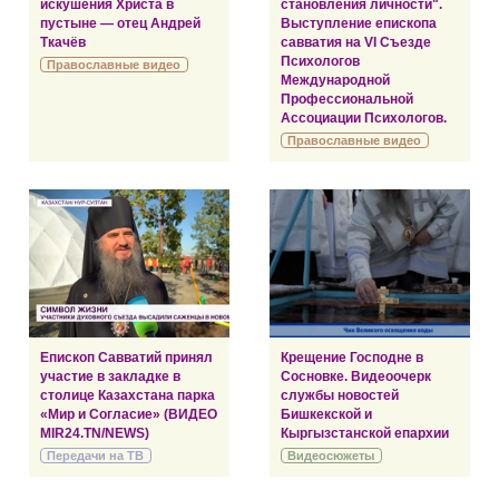
искушения Христа в
становления личности".
пустыне — отец Андрей
Выступление епископа
Ткачёв
савватия на VI Съезде
Психологов
Православные видео
Международной
Профессиональной
Ассоциации Психологов.
Православные видео
Епископ Савватий принял
Крещение Господне в
участие в закладке в
Сосновке. Видеоочерк
столице Казахстана парка
службы новостей
«Мир и Согласие» (ВИДЕО
Бишкекской и
MIR24.TN/NEWS)
Кыргызстанской епархии
Передачи на ТВ
Видеосюжеты