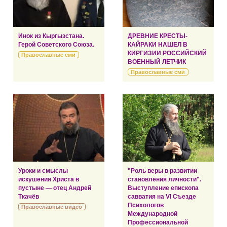
Инок из Кыргызстана.
ДРЕВНИЕ КРЕСТЫ-
Герой Советского Союза.
КАЙРАКИ НАШЕЛ В
КИРГИЗИИ РОССИЙСКИЙ
Православные сми
ВОЕННЫЙ ЛЕТЧИК
Православные сми
Уроки и смыслы
"Роль веры в развитии
искушения Христа в
становления личности".
пустыне — отец Андрей
Выступление епископа
Ткачёв
савватия на VI Съезде
Психологов
Православные видео
Международной
Профессиональной