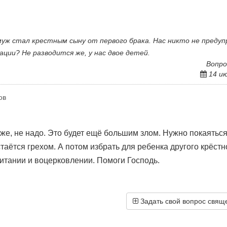
уж стал крестным сыну от первого брака. Нас никто не предуп
ации? Не разводится же, у нас двое детей.
Вопро
14 и
ов
 же, не надо. Это будет ещё большим злом. Нужно покаяться
таётся грехом. А потом избрать для ребенка другого крёстн
питании и воцерковлении. Помоги Господь.
Задать свой вопрос свящ