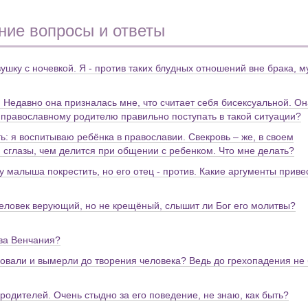
ние вопросы и ответы
ушку с ночевкой. Я - против таких блудных отношений вне брака, м
. Недавно она призналась мне, что считает себя бисексуальной. Он
ак православному родителю правильно поступать в такой ситуации?
ь: я воспитываю ребёнка в православии. Свекровь – же, в своем
 сглазы, чем делится при общении с ребенком. Что мне делать?
 малыша покрестить, но его отец - против. Какие аргументы приве
человек верующий, но не крещёный, слышит ли Бог его молитвы?
тва Венчания?
вовали и вымерли до творения человека? Ведь до грехопадения не
 родителей. Очень стыдно за его поведение, не знаю, как быть?