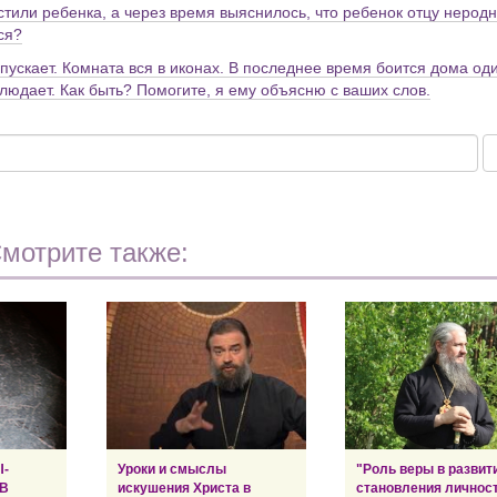
стили ребенка, а через время выяснилось, что ребенок отцу неродн
ся?
ропускает. Комната вся в иконах. В последнее время боится дома од
аблюдает. Как быть? Помогите, я ему объясню с ваших слов.
мотрите также:
Ы-
Уроки и смыслы
"Роль веры в развит
 В
искушения Христа в
становления личност