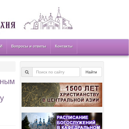
И
Вопросы и ответы
Контакты
Найти
тным
 у