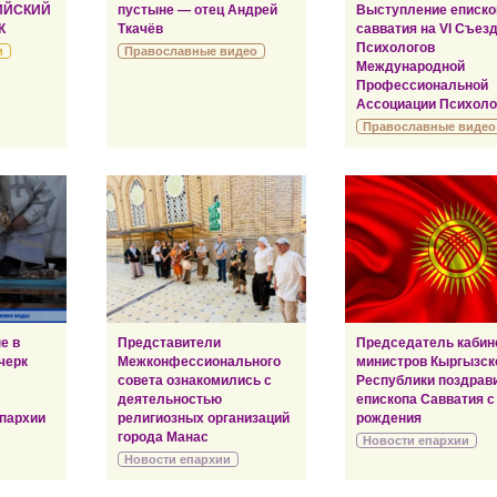
ИЙСКИЙ
пустыне — отец Андрей
Выступление еписко
К
Ткачёв
савватия на VI Съез
Психологов
и
Православные видео
Международной
Профессиональной
Ассоциации Психоло
Православные видео
е в
Представители
Председатель кабин
черк
Межконфессионального
министров Кыргызск
совета ознакомились с
Республики поздрав
деятельностью
епископа Савватия с
пархии
религиозных организаций
рождения
города Манас
Новости епархии
Новости епархии