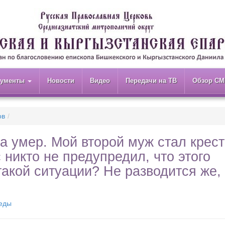
кументы
Новости
Видео
Передачи на ТВ
Обзор СМ
ов
ка умер. Мой второй муж стал крес
 никто не предупредил, что этого
такой ситуации? Не разводится же,
седы