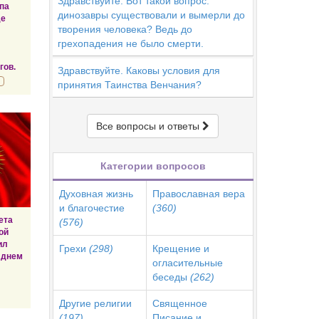
Здравствуйте. Вот такой вопрос:
па
динозавры существовали и вымерли до
де
творения человека? Ведь до
грехопадения не было смерти.
гов.
Здравствуйте. Каковы условия для
принятия Таинства Венчания?
Все вопросы и ответы
Категории вопросов
Духовная жизнь
Православная вера
и благочестие
(360)
ета
(576)
ой
ил
Грехи
(298)
Крещение и
 днем
огласительные
беседы
(262)
Другие религии
Священное
(197)
Писание и