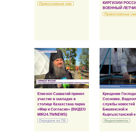
КИРГИЗИИ РОСС
Православные сми
ВОЕННЫЙ ЛЕТЧИ
Православные см
Епископ Савватий принял
Крещение Господн
участие в закладке в
Сосновке. Видеоо
столице Казахстана парка
службы новостей
«Мир и Согласие» (ВИДЕО
Бишкекской и
MIR24.TN/NEWS)
Кыргызстанской е
Передачи на ТВ
Видеосюжеты